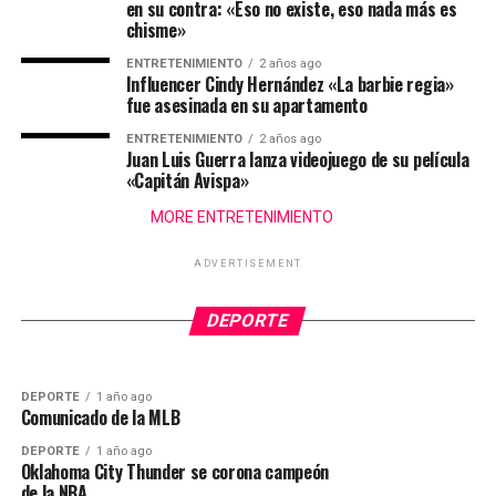
en su contra: «Eso no existe, eso nada más es
chisme»
ENTRETENIMIENTO
2 años ago
Influencer Cindy Hernández «La barbie regia»
fue asesinada en su apartamento
ENTRETENIMIENTO
2 años ago
Juan Luis Guerra lanza videojuego de su película
«Capitán Avispa»
MORE ENTRETENIMIENTO
ADVERTISEMENT
DEPORTE
1 año ago
DEPORTE
10 meses ago
Un tipo calibrando motor, le arrancó la vida
Los Dodgers rumbo a la serie Mundial.
DEPORTE
este atleta
DEPORTE
1 año ago
Comunicado de la MLB
DEPORTE
1 año ago
Oklahoma City Thunder se corona campeón
de la NBA