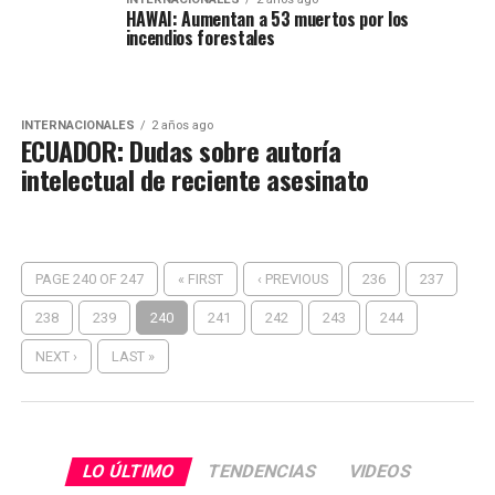
HAWAI: Aumentan a 53 muertos por los
incendios forestales
INTERNACIONALES
2 años ago
ECUADOR: Dudas sobre autoría
intelectual de reciente asesinato
PAGE 240 OF 247
« FIRST
‹ PREVIOUS
236
237
238
239
240
241
242
243
244
NEXT ›
LAST »
LO ÚLTIMO
TENDENCIAS
VIDEOS