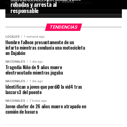
robadas y arresta al
San Rafael del Yuma Por Irentoni Vega @viphatomayor...
Pedro Wade
responsable
TENDENCIAS
LOCALES
1 semana ago
Hombre fallece presuntamente de un
infarto mientras conducía una motocicleta
en Dajabón
NACIONALES
1 día ago
Tragedia Niño de 9 años muere
electrocutado mientras jugaba
NACIONALES
1 día ago
Identifican a joven que perdi0 la vid4 tras
lanzars3 del puente
NACIONALES
7 horas ago
Joven chofer de 26 años muere atrapado en
camión de basura