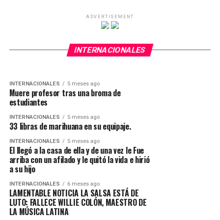
ADVERTISEMENT
INTERNACIONALES
5 meses ago
Ella se fue del país corriendo por homicidio
INTERNACIONALES
1 mes ago
pero migración le hecho mano y vuelve para
Dios mío, Yorgelis Delgado, junto a su hija
INTERNACIONALES
atrás
INTERNACIONALES
5 meses ago
Muere profesor tras una broma de
estudiantes
INTERNACIONALES
5 meses ago
33 libras de marihuana en su equipaje.
INTERNACIONALES
5 meses ago
El llegó a la casa de ella y de una vez le Fue
arriba con un afilado y le quitó la vida e hirió
a su hijo
INTERNACIONALES
6 meses ago
LAMENTABLE NOTICIA LA SALSA ESTÁ DE
LUTO: FALLECE WILLIE COLÓN, MAESTRO DE
LA MÚSICA LATINA