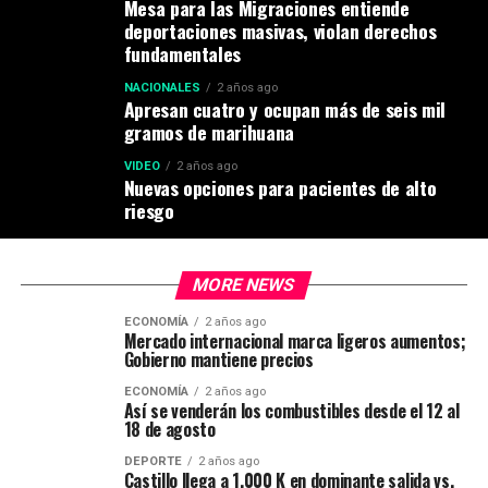
Mesa para las Migraciones entiende
deportaciones masivas, violan derechos
fundamentales
NACIONALES
2 años ago
Apresan cuatro y ocupan más de seis mil
gramos de marihuana
VIDEO
2 años ago
Nuevas opciones para pacientes de alto
riesgo
MORE NEWS
ECONOMÍA
2 años ago
Mercado internacional marca ligeros aumentos;
Gobierno mantiene precios
ECONOMÍA
2 años ago
Así se venderán los combustibles desde el 12 al
18 de agosto
DEPORTE
2 años ago
Castillo llega a 1,000 K en dominante salida vs.