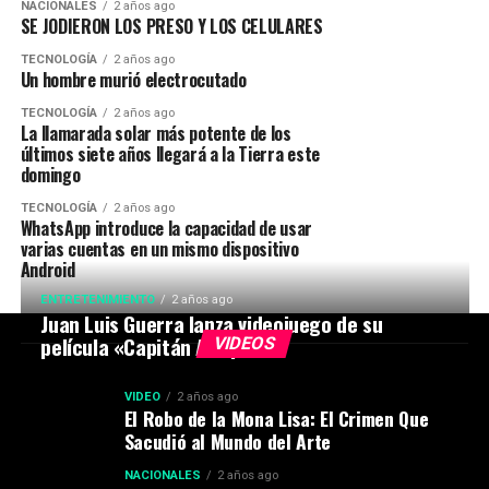
NACIONALES
2 años ago
SE JODIERON LOS PRESO Y LOS CELULARES
TECNOLOGÍA
2 años ago
Un hombre murió electrocutado
TECNOLOGÍA
2 años ago
La llamarada solar más potente de los
últimos siete años llegará a la Tierra este
domingo
TECNOLOGÍA
2 años ago
WhatsApp introduce la capacidad de usar
varias cuentas en un mismo dispositivo
Android
ENTRETENIMIENTO
2 años ago
Juan Luis Guerra lanza videojuego de su
película «Capitán Avispa»
VIDEOS
VIDEO
2 años ago
El Robo de la Mona Lisa: El Crimen Que
Sacudió al Mundo del Arte
NACIONALES
2 años ago