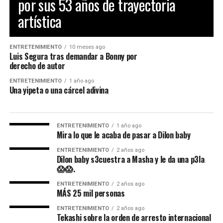
por sus 53 años de trayectoria
artística
ENTRETENIMIENTO
10 meses ago
Luis Segura tras demandar a Bonny por
derecho de autor
ENTRETENIMIENTO
1 año ago
Una yipeta o una cárcel adivina
ENTRETENIMIENTO
1 año ago
Mira lo que le acaba de pasar a Dilon baby
ENTRETENIMIENTO
2 años ago
Dilon baby s3cuestra a Masha y le da una p3la
😱😱.
ENTRETENIMIENTO
2 años ago
MÁS 25 mil personas
ENTRETENIMIENTO
2 años ago
Tekashi sobre la orden de arresto internacional