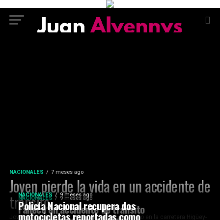
NACIONALES
7 meses ago
Joven pierde la vida en un accidente de
tránsito
NACIONALES
9 meses ago
NACIONALES
9 meses ago
Policía Nacional recupera dos
Fallece en accidente de tránsito
motocicletas reportadas como
hijo del coronel de la Policía
Joven pierde la vida en un acc%dent% de tránsito en la carretera Higüey-