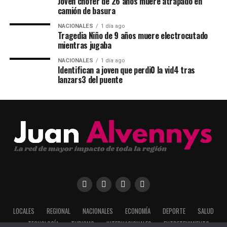
Joven chofer de 26 años muere atrapado en
camión de basura
NACIONALES
1 día ago
Tragedia Niño de 9 años muere electrocutado
mientras jugaba
NACIONALES
1 día ago
Identifican a joven que perdi0 la vid4 tras
lanzars3 del puente
LOCALES
REGIONAL
NACIONALES
ECONOMÍA
DEPORTE
SALUD
TECNOLOGÍA
TURISMO
INTERNACIONALES
ENTRETENIMIENTO