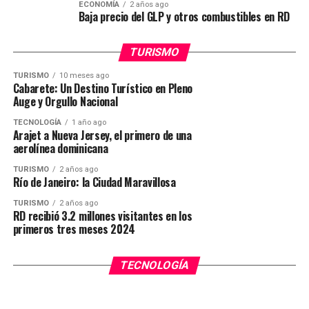
ECONOMÍA
2 años ago
Baja precio del GLP y otros combustibles en RD
TURISMO
TURISMO
10 meses ago
Cabarete: Un Destino Turístico en Pleno
Auge y Orgullo Nacional
TECNOLOGÍA
1 año ago
Arajet a Nueva Jersey, el primero de una
aerolínea dominicana
TURISMO
2 años ago
Río de Janeiro: la Ciudad Maravillosa
TURISMO
2 años ago
RD recibió 3.2 millones visitantes en los
primeros tres meses 2024
TECNOLOGÍA
2 años ago
INTERNACIONALES
1 año ago
Se cae WhatsApp; usuarios reportan fallas
Otro avión de Delta
TECNOLOGÍA
también en Facebook e Instagram