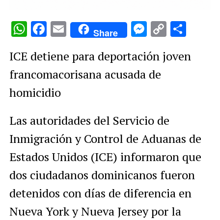
WhatsApp
Facebook
Email
Messenge
Copy
Comp
Share
Link
ICE detiene para deportación joven
francomacorisana acusada de
homicidio
Las autoridades del Servicio de
Inmigración y Control de Aduanas de
Estados Unidos (ICE) informaron que
dos ciudadanos dominicanos fueron
detenidos con días de diferencia en
Nueva York y Nueva Jersey por la