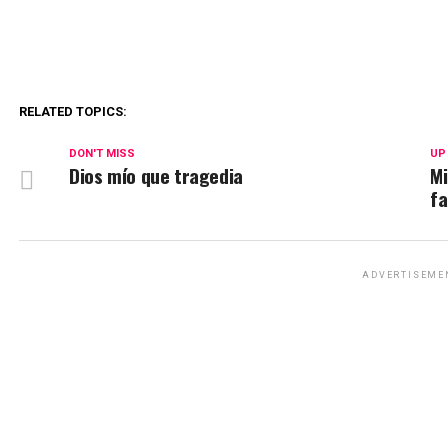
RELATED TOPICS:
DON'T MISS
UP
Dios mío que tragedia
Mi
f
ADVERTISEME