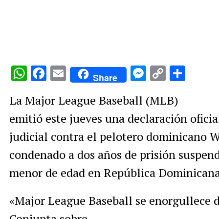
WhatsApp
Facebook
Email
Messenge
Copy
Comp
Share
Link
La Major League Baseball (MLB)
emitió este jueves una declaración oficia
judicial contra el pelotero dominicano 
condenado a dos años de prisión suspend
menor de edad en República Dominicana
«Major League Baseball se enorgullece d
Conjunta sobre