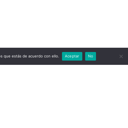
s que estás de acuerdo con ello.
Aceptar
No