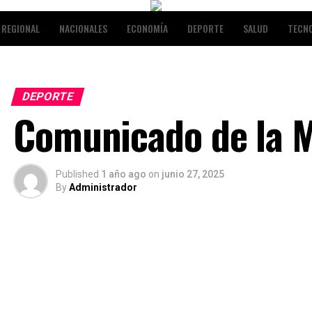
REGIONAL
NACIONALES
ECONOMÍA
DEPORTE
SALUD
TECN
NALES
ENTRETENIMIENTO
DEPORTE
Comunicado de la 
Published
1 año ago
on
junio 27, 2025
By
Administrador