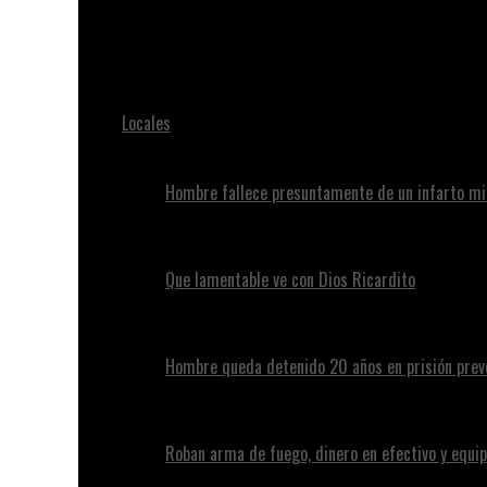
Juan Alvennys
propone que ARS incluyan cobertura de salud mental
Locales
Hombre fallece presuntamente de un infarto mi
Que lamentable ve con Dios Ricardito
Hombre queda detenido 20 años en prisión preve
Roban arma de fuego, dinero en efectivo y equip