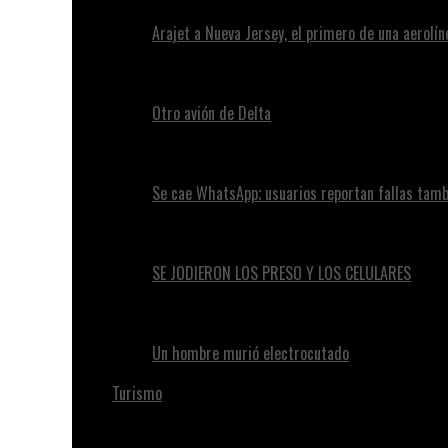
Arajet a Nueva Jersey, el primero de una aerolí
Otro avión de Delta
Se cae WhatsApp; usuarios reportan fallas tam
SE JODIERON LOS PRESO Y LOS CELULARES
Un hombre murió electrocutado
Turismo