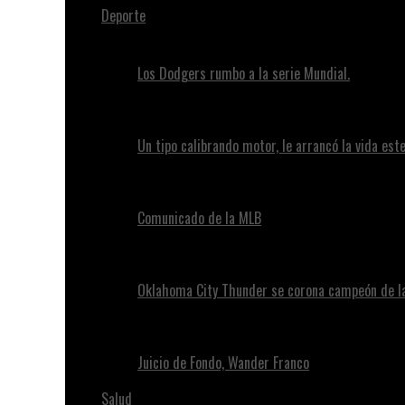
Deporte
Los Dodgers rumbo a la serie Mundial.
Un tipo calibrando motor, le arrancó la vida este
Comunicado de la MLB
Oklahoma City Thunder se corona campeón de l
Juicio de Fondo, Wander Franco
Salud