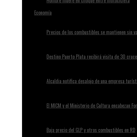
Hombre muere en choque entre motocicleta
Economía
Precios de los combustibles se mantienen sin va
Destino Puerto Plata recibirá visita de 30 cruc
Alcaldia notifica desalojo de una empresa turíst
El MICM y el Ministerio de Cultura encabezan Fo
Baja precio del GLP y otros combustibles en RD