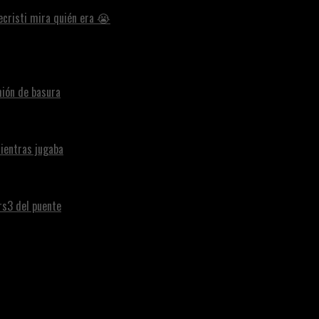
ecristi mira quién era 😭
ión de basura
ientras jugaba
ars3 del puente