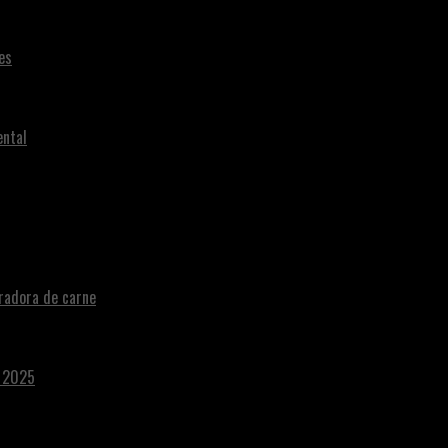
es
ental
radora de carne
a 2025