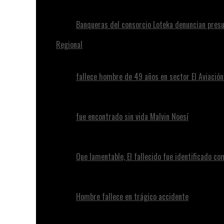
Banqueras del consorcio Loteka denuncian presu
Regional
fallece hombre de 49 años en sector El Aviació
fue encontrado sin vida Malvin Noesí
Que lamentable, El fallecido fue identificado c
Hombre fallece en trágico accidente