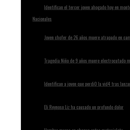
Identifican el tercer joven ahogado hoy en mont
Nacionales
Joven chofer de 26 años muere atrapado en cam
Tragedia Niño de 9 años muere electrocutado m
Identifican a joven que perdi0 la vid4 tras lanz
Eli Reynoso Liz ha causado un profundo dolor