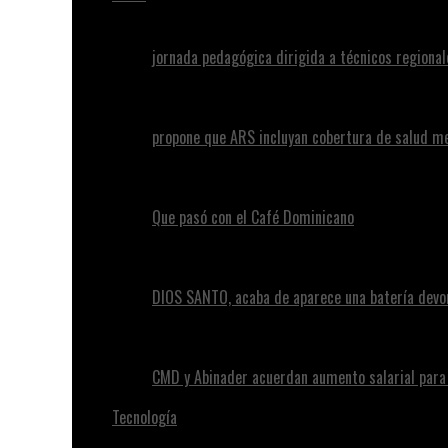
jornada pedagógica dirigida a técnicos regional
propone que ARS incluyan cobertura de salud m
Que pasó con el Café Dominicano
DIOS SANTO, acaba de aparece una batería devo
CMD y Abinader acuerdan aumento salarial par
Tecnología