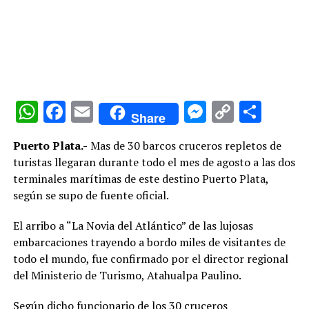
WhatsApp
Facebook
Email
Messenge
Copy
Comp
Share
Link
Puerto Plata.-
Mas de 30 barcos cruceros repletos de
turistas llegaran durante todo el mes de agosto a las dos
terminales marítimas de este destino Puerto Plata,
según se supo de fuente oficial.
El arribo a “La Novia del Atlántico” de las lujosas
embarcaciones trayendo a bordo miles de visitantes de
todo el mundo, fue confirmado por el director regional
del Ministerio de Turismo, Atahualpa Paulino.
Según dicho funcionario de los 30 cruceros