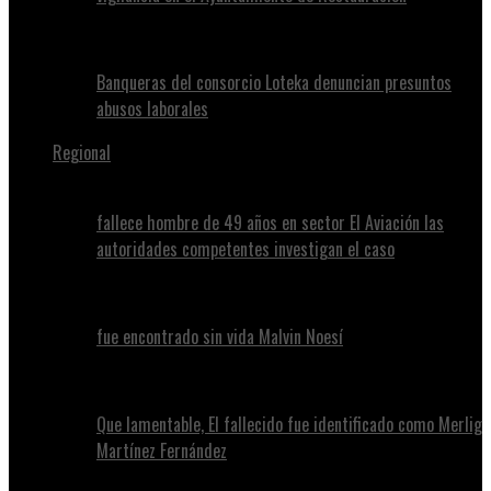
Banqueras del consorcio Loteka denuncian presuntos
abusos laborales
Regional
fallece hombre de 49 años en sector El Aviación las
autoridades competentes investigan el caso
fue encontrado sin vida Malvin Noesí
Que lamentable, El fallecido fue identificado como Merlig
Martínez Fernández