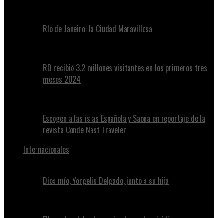
Río de Janeiro: la Ciudad Maravillosa
RD recibió 3.2 millones visitantes en los primeros tres
meses 2024
Escogen a las islas Española y Saona en reportaje de la
revista Conde Nast Traveler
Internacionales
Dios mío, Yorgelis Delgado, junto a su hija