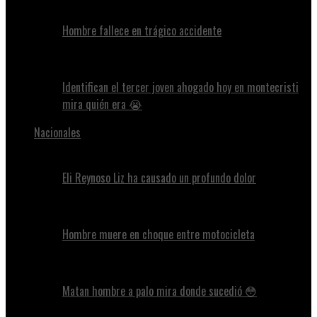
Hombre fallece en trágico accidente
Identifican el tercer joven ahogado hoy en montecristi
mira quién era 😭
Nacionales
Eli Reynoso Liz ha causado un profundo dolor
Hombre muere en choque entre motocicleta
Matan hombre a palo mira donde sucedió 😳