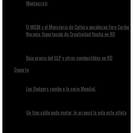
Montecristi
El MICM y el Ministerio de Cultura encabezan Foro Caribe
Naranja: Exportación de Creatividad Hecha en RD
Baja precio del GLP y otros combustibles en RD
Deporte
Los Dodgers rumbo a la serie Mundial.
Un tipo calibrando motor, le arrancó la vida este atleta