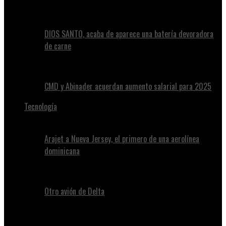
DIOS SANTO, acaba de aparece una batería devoradora
de carne
CMD y Abinader acuerdan aumento salarial para 2025
Tecnología
Arajet a Nueva Jersey, el primero de una aerolínea
dominicana
Otro avión de Delta