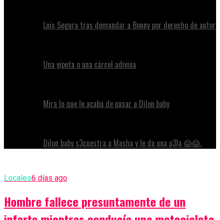
Luis Segura tras demandar a Bonny por derecho de autor
Una yipeta o una cárcel adivina
Mira lo que le acaba de pasar a Dilon baby
Dilon baby s3cuestra a Masha y le da una p3la 😱😱.
Locales
6 días ago
Hombre fallece presuntamente de un
infarto mientras conducía una motocicleta