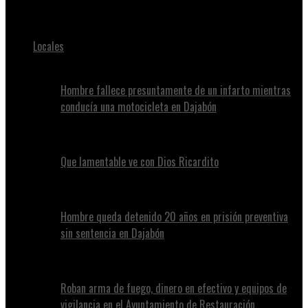
Juan Alvennys
Locales
Hombre fallece presuntamente de un infarto mientras
conducía una motocicleta en Dajabón
Que lamentable ve con Dios Ricardito
Hombre queda detenido 20 años en prisión preventiva
sin sentencia en Dajabón
Roban arma de fuego, dinero en efectivo y equipos de
vigilancia en el Ayuntamiento de Restauración