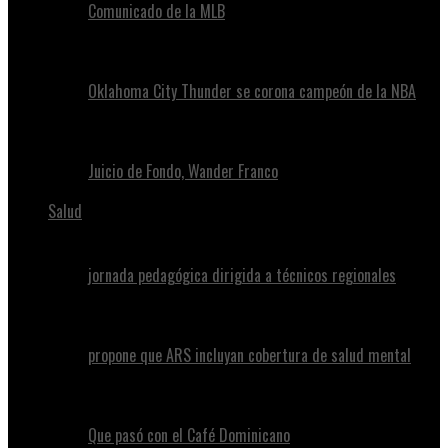
Comunicado de la MLB
Oklahoma City Thunder se corona campeón de la NBA
Juicio de Fondo, Wander Franco
Salud
jornada pedagógica dirigida a técnicos regionales
propone que ARS incluyan cobertura de salud mental
Que pasó con el Café Dominicano