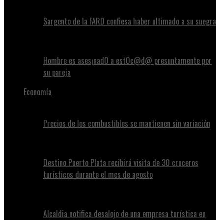
Sargento de la FARD confiesa haber ultimado a su suegra
Hombre es ases¡nad0 a est0c@d@ presuntamente por
su pareja
Economía
Precios de los combustibles se mantienen sin variación
Destino Puerto Plata recibirá visita de 30 cruceros
turísticos durante el mes de agosto
Alcaldia notifica desalojo de una empresa turística en