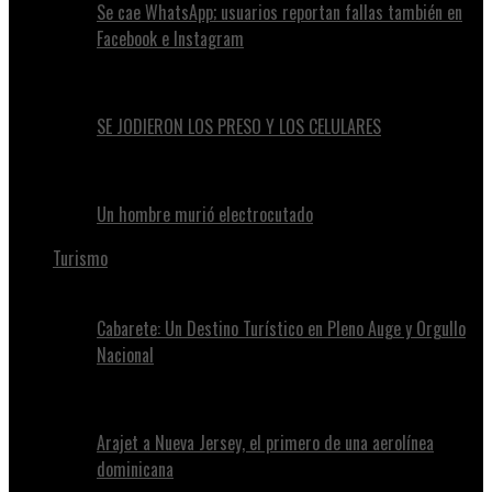
Se cae WhatsApp; usuarios reportan fallas también en
Facebook e Instagram
SE JODIERON LOS PRESO Y LOS CELULARES
Un hombre murió electrocutado
Turismo
Cabarete: Un Destino Turístico en Pleno Auge y Orgullo
Nacional
Arajet a Nueva Jersey, el primero de una aerolínea
dominicana