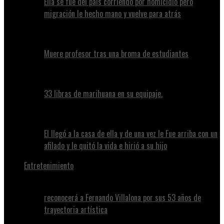
Ella se fue del país corriendo por homicidio pero
migración le hecho mano y vuelve para atrás
Muere profesor tras una broma de estudiantes
33 libras de marihuana en su equipaje.
El llegó a la casa de ella y de una vez le Fue arriba con un
afilado y le quitó la vida e hirió a su hijo
Entretenimiento
reconocerá a Fernando Villalona por sus 53 años de
trayectoria artística