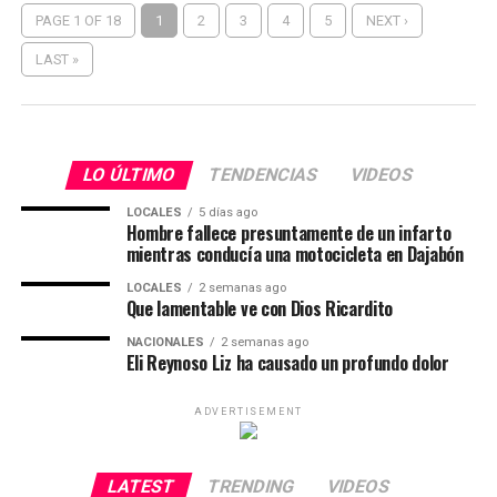
PAGE 1 OF 18
1
2
3
4
5
NEXT ›
LAST »
LO ÚLTIMO
TENDENCIAS
VIDEOS
LOCALES
5 días ago
Hombre fallece presuntamente de un infarto
mientras conducía una motocicleta en Dajabón
LOCALES
2 semanas ago
Que lamentable ve con Dios Ricardito
NACIONALES
2 semanas ago
Eli Reynoso Liz ha causado un profundo dolor
ADVERTISEMENT
LATEST
TRENDING
VIDEOS