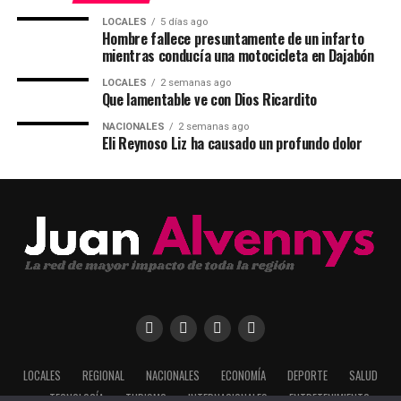
LOCALES
5 días ago
Hombre fallece presuntamente de un infarto
mientras conducía una motocicleta en Dajabón
LOCALES
2 semanas ago
Que lamentable ve con Dios Ricardito
NACIONALES
2 semanas ago
Eli Reynoso Liz ha causado un profundo dolor
LOCALES
REGIONAL
NACIONALES
ECONOMÍA
DEPORTE
SALUD
TECNOLOGÍA
TURISMO
INTERNACIONALES
ENTRETENIMIENTO