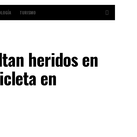
OLOGÍA
TURISMO
ltan heridos en
icleta en