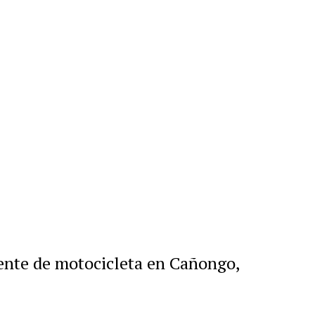
r
artir
dente de motocicleta en Cañongo,