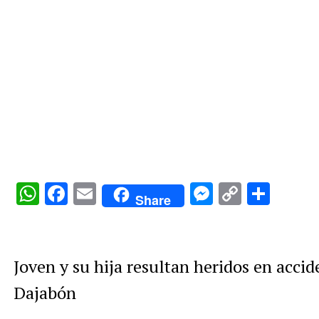
WhatsApp
Facebook
Email
Messenge
Copy
Comp
Share
Link
Joven y su hija resultan heridos en acci
Dajabón