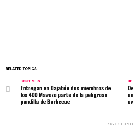
RELATED TOPICS:
DON'T MISS
UP
Entregan en Dajabón dos miembros de
De
los 400 Mawozo parte de la peligrosa
en
pandilla de Barbecue
ov
ADVERTISEME