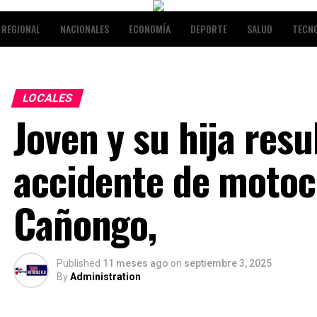
REGIONAL
NACIONALES
ECONOMÍA
DEPORTE
SALUD
TECN
NALES
ENTRETENIMIENTO
LOCALES
Joven y su hija resu
accidente de motoc
Cañongo,
Published
11 meses ago
on
septiembre 3, 2025
By
Administration