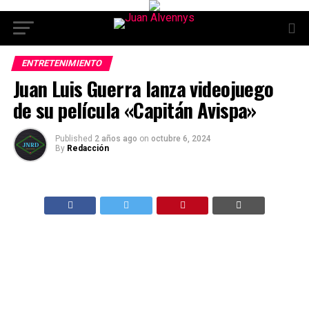
ENTRETENIMIENTO
Juan Luis Guerra lanza videojuego
de su película «Capitán Avispa»
Published
2 años ago
on
octubre 6, 2024
By
Redacción