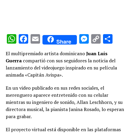
WhatsApp
Facebook
Email
Messenge
Copy
Comp
Share
Link
El multipremiado artista dominicano
Juan Luis
Guerra
compartió con sus seguidores la noticia del
lanzamiento del videojuego inspirado en su película
animada «Capitán Avispa».
En un video publicado en sus redes sociales, el
merenguero aparece entretenido con su celular
mientras su ingeniero de sonido, Allan Leschhorn, y su
directora musical, la pianista Janina Rosado, lo esperan
para grabar.
El proyecto virtual está disponible en las plataformas