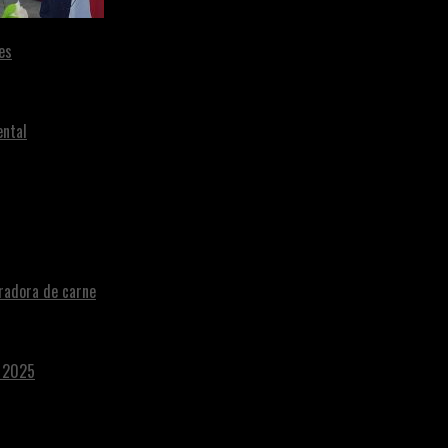
es
ental
radora de carne
a 2025