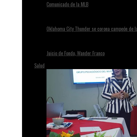
Comunicado de la MLB
Oklahoma City Thunder se corona campeón de l
Juicio de Fondo, Wander Franco
Salud