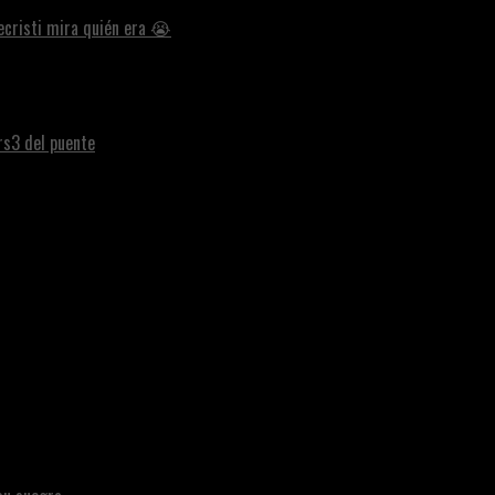
ecristi mira quién era 😭
ars3 del puente