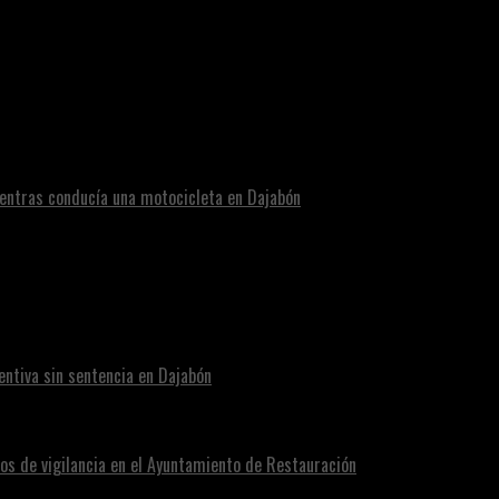
e un año por homicidio de mujer estadounidense en Constanza.
entras conducía una motocicleta en Dajabón
ntiva sin sentencia en Dajabón
os de vigilancia en el Ayuntamiento de Restauración