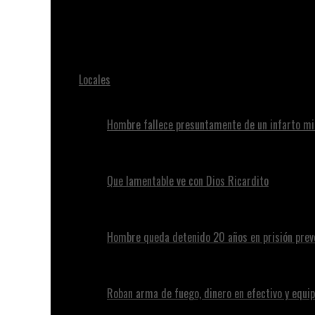
Juan Alvennys
Policía captura a nacional haitiano prófugo desde hac
Locales
Hombre fallece presuntamente de un infarto mi
Que lamentable ve con Dios Ricardito
Hombre queda detenido 20 años en prisión preve
Roban arma de fuego, dinero en efectivo y equip