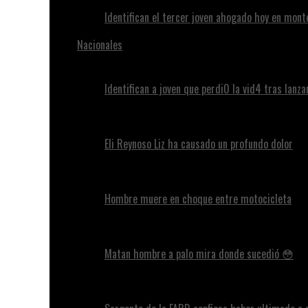
Identifican el tercer joven ahogado hoy en mont
Nacionales
Identifican a joven que perdi0 la vid4 tras lanz
Eli Reynoso Liz ha causado un profundo dolor
Hombre muere en choque entre motocicleta
Matan hombre a palo mira donde sucedió 😳