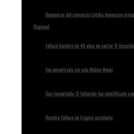
Banqueras del consorcio Loteka denuncian presu
Regional
fallece hombre de 49 años en sector El Aviació
fue encontrado sin vida Malvin Noesí
Que lamentable, El fallecido fue identificado c
Hombre fallece en trágico accidente