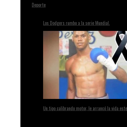
Deporte
Los Dodgers rumbo a la serie Mundial.
Un tipo calibrando motor, le arrancó la vida este