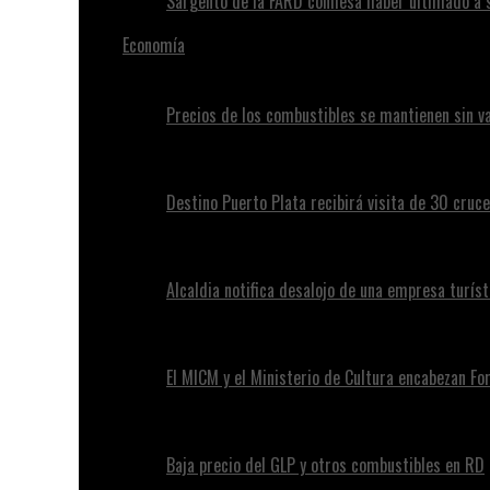
Sargento de la FARD confiesa haber ultimado a 
Economía
Precios de los combustibles se mantienen sin va
Destino Puerto Plata recibirá visita de 30 cruc
Alcaldia notifica desalojo de una empresa turíst
El MICM y el Ministerio de Cultura encabezan Fo
Baja precio del GLP y otros combustibles en RD