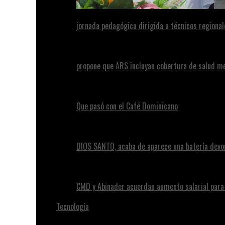
jornada pedagógica dirigida a técnicos regional
propone que ARS incluyan cobertura de salud m
Que pasó con el Café Dominicano
DIOS SANTO, acaba de aparece una batería devo
CMD y Abinader acuerdan aumento salarial par
Tecnología