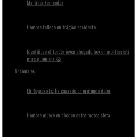
Martínez Fernández
Hombre fallece en trágico accidente
Identifican el tercer joven ahogado hoy en montecristi
mira quién era 😭
Nacionales
Eli Reynoso Liz ha causado un profundo dolor
Hombre muere en choque entre motocicleta