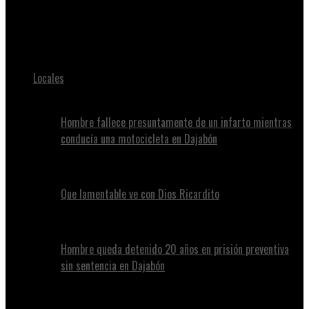
Juan Alvennys
Hombre le quita la vida a su pareja sentimental
Locales
Hombre fallece presuntamente de un infarto mientras
conducía una motocicleta en Dajabón
Que lamentable ve con Dios Ricardito
Hombre queda detenido 20 años en prisión preventiva
sin sentencia en Dajabón