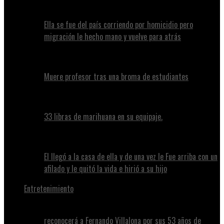
Ella se fue del país corriendo por homicidio pero
migración le hecho mano y vuelve para atrás
Muere profesor tras una broma de estudiantes
33 libras de marihuana en su equipaje.
El llegó a la casa de ella y de una vez le Fue arriba con un
afilado y le quitó la vida e hirió a su hijo
Entretenimiento
reconocerá a Fernando Villalona por sus 53 años de