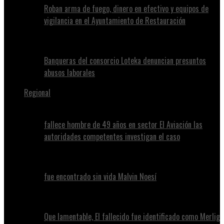
Roban arma de fuego, dinero en efectivo y equipos de
vigilancia en el Ayuntamiento de Restauración
Banqueras del consorcio Loteka denuncian presuntos
abusos laborales
Regional
fallece hombre de 49 años en sector El Aviación las
autoridades competentes investigan el caso
fue encontrado sin vida Malvin Noesí
Que lamentable, El fallecido fue identificado como Merlig