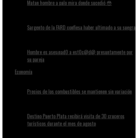
Matan hombre a palo mira donde sucedió 😳
Sargento de la FARD confiesa haber ultimado a su suegra
Hombre es ases¡nad0 a est0c@d@ presuntamente por
su pareja
Economía
Precios de los combustibles se mantienen sin variación
Destino Puerto Plata recibirá visita de 30 cruceros
turísticos durante el mes de agosto