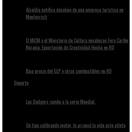
Alcaldia notifica desalojo de una empresa turística en
Montecristi
El MICM y el Ministerio de Cultura encabezan Foro Caribe
Naranja: Exportación de Creatividad Hecha en RD
Baja precio del GLP y otros combustibles en RD
Deporte
Los Dodgers rumbo a la serie Mundial.
Un tipo calibrando motor, le arrancó la vida este atleta