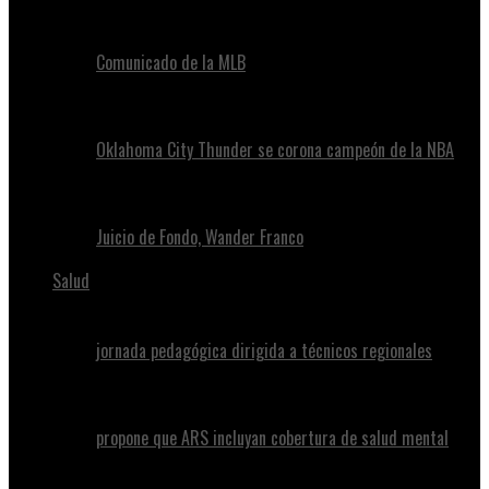
Comunicado de la MLB
Oklahoma City Thunder se corona campeón de la NBA
Juicio de Fondo, Wander Franco
Salud
jornada pedagógica dirigida a técnicos regionales
propone que ARS incluyan cobertura de salud mental