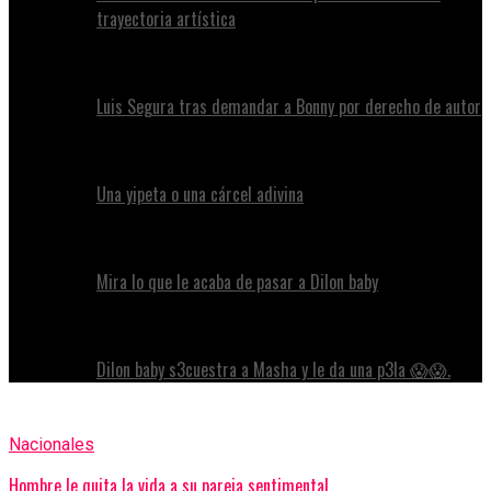
trayectoria artística
Luis Segura tras demandar a Bonny por derecho de autor
Una yipeta o una cárcel adivina
Mira lo que le acaba de pasar a Dilon baby
Dilon baby s3cuestra a Masha y le da una p3la 😱😱.
Nacionales
Hombre le quita la vida a su pareja sentimental