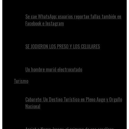
Se cae WhatsApp; usuarios reportan fallas también en
Facebook e Instagram
SE JODIERON LOS PRESO Y LOS CELULARES
Un hombre murió electrocutado
Turismo
Cabarete: Un Destino Turístico en Pleno Auge y Orgullo
Nacional