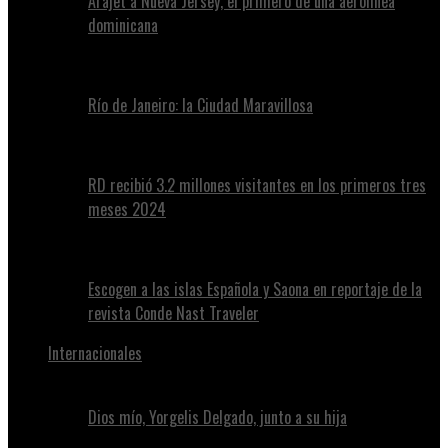
Arajet a Nueva Jersey, el primero de una aerolínea
dominicana
Río de Janeiro: la Ciudad Maravillosa
RD recibió 3.2 millones visitantes en los primeros tres
meses 2024
Escogen a las islas Española y Saona en reportaje de la
revista Conde Nast Traveler
Internacionales
Dios mío, Yorgelis Delgado, junto a su hija