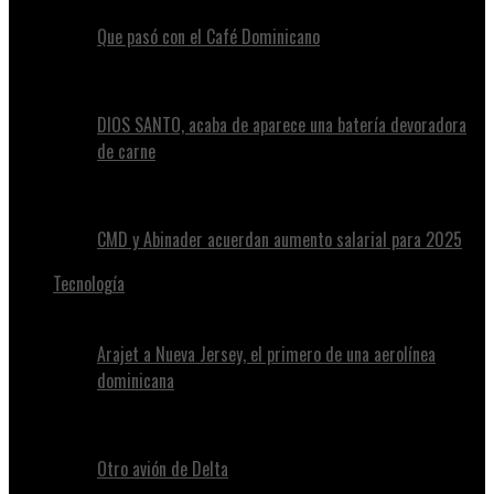
Que pasó con el Café Dominicano
DIOS SANTO, acaba de aparece una batería devoradora
de carne
CMD y Abinader acuerdan aumento salarial para 2025
Tecnología
Arajet a Nueva Jersey, el primero de una aerolínea
dominicana
Otro avión de Delta