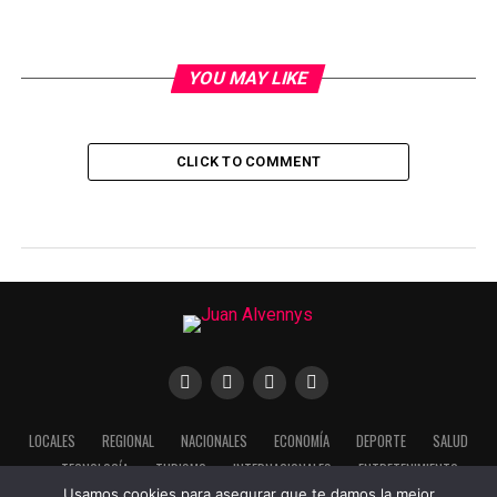
YOU MAY LIKE
CLICK TO COMMENT
LOCALES
REGIONAL
NACIONALES
ECONOMÍA
DEPORTE
SALUD
TECNOLOGÍA
TURISMO
INTERNACIONALES
ENTRETENIMIENTO
Usamos cookies para asegurar que te damos la mejor