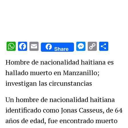
WhatsApp
Facebook
Email
Messenge
Copy
Comp
Share
Link
Hombre de nacionalidad haitiana es
hallado muerto en Manzanillo;
investigan las circunstancias
Un hombre de nacionalidad haitiana
identificado como Jonas Casseus, de 64
años de edad, fue encontrado muerto