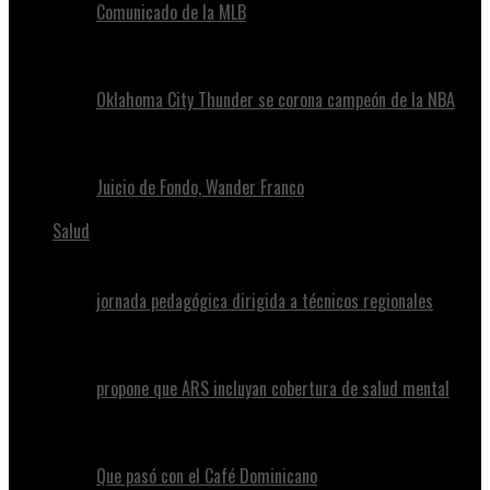
Comunicado de la MLB
Oklahoma City Thunder se corona campeón de la NBA
Juicio de Fondo, Wander Franco
Salud
jornada pedagógica dirigida a técnicos regionales
propone que ARS incluyan cobertura de salud mental
Que pasó con el Café Dominicano