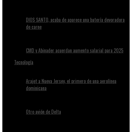
DIOS SANTO, acaba de aparece una batería devoradora
de carne
CMD y Abinader acuerdan aumento salarial para 2025
Tecnología
Arajet a Nueva Jersey, el primero de una aerolínea
dominicana
Otro avión de Delta