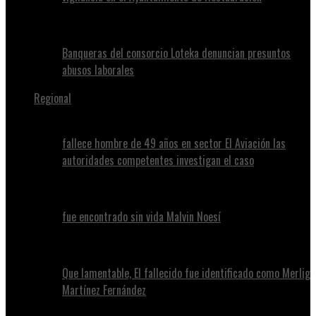
Banqueras del consorcio Loteka denuncian presuntos
abusos laborales
Regional
fallece hombre de 49 años en sector El Aviación las
autoridades competentes investigan el caso
fue encontrado sin vida Malvin Noesí
Que lamentable, El fallecido fue identificado como Merlig
Martínez Fernández