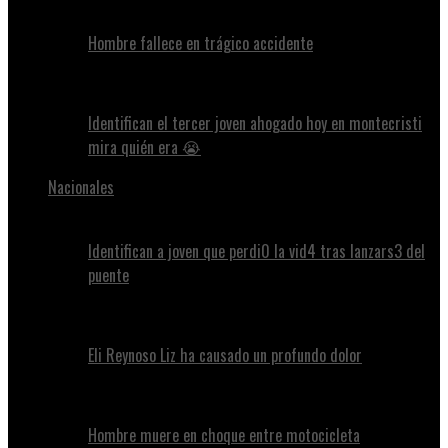
Hombre fallece en trágico accidente
Identifican el tercer joven ahogado hoy en montecristi
mira quién era 😭
Nacionales
Identifican a joven que perdi0 la vid4 tras lanzars3 del
puente
Eli Reynoso Liz ha causado un profundo dolor
Hombre muere en choque entre motocicleta