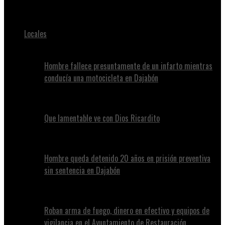
Juan Alvennys
Locales
Hombre fallece presuntamente de un infarto mientras
conducía una motocicleta en Dajabón
Que lamentable ve con Dios Ricardito
Hombre queda detenido 20 años en prisión preventiva
sin sentencia en Dajabón
Roban arma de fuego, dinero en efectivo y equipos de
vigilancia en el Ayuntamiento de Restauración