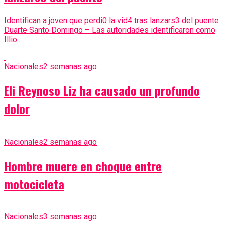
Identifican a joven que perdi0 la vid4 tras lanzars3 del puente
Duarte Santo Domingo – Las autoridades identificaron como
Illio...
Nacionales
2 semanas ago
Eli Reynoso Liz ha causado un profundo
dolor
Nacionales
2 semanas ago
Hombre muere en choque entre
motocicleta
Nacionales
3 semanas ago