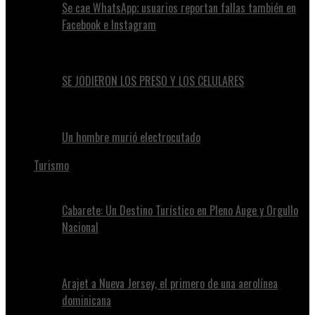
Se cae WhatsApp; usuarios reportan fallas también en
Facebook e Instagram
SE JODIERON LOS PRESO Y LOS CELULARES
Un hombre murió electrocutado
Turismo
Cabarete: Un Destino Turístico en Pleno Auge y Orgullo
Nacional
Arajet a Nueva Jersey, el primero de una aerolínea
dominicana