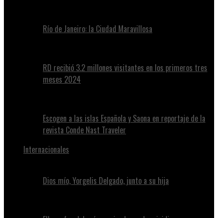
Río de Janeiro: la Ciudad Maravillosa
RD recibió 3.2 millones visitantes en los primeros tres
meses 2024
Escogen a las islas Española y Saona en reportaje de la
revista Conde Nast Traveler
Internacionales
Dios mío, Yorgelis Delgado, junto a su hija