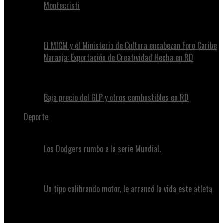
Montecristi
El MICM y el Ministerio de Cultura encabezan Foro Caribe
Naranja: Exportación de Creatividad Hecha en RD
Baja precio del GLP y otros combustibles en RD
Deporte
Los Dodgers rumbo a la serie Mundial.
Un tipo calibrando motor, le arrancó la vida este atleta