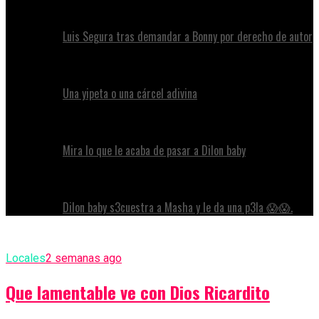
Luis Segura tras demandar a Bonny por derecho de autor
Una yipeta o una cárcel adivina
Mira lo que le acaba de pasar a Dilon baby
Dilon baby s3cuestra a Masha y le da una p3la 😱😱.
Locales
2 semanas ago
Que lamentable ve con Dios Ricardito