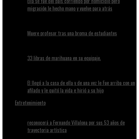
Ella se fue del país corriendo por homicidio pero
migración le hecho mano y vuelve para atrás
Muere profesor tras una broma de estudiantes
33 libras de marihuana en su equipaje.
El llegó a la casa de ella y de una vez le Fue arriba con un
afilado y le quitó la vida e hirió a su hijo
Entretenimiento
reconocerá a Fernando Villalona por sus 53 años de
trayectoria artística