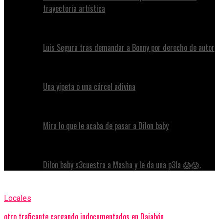
trayectoria artística
Luis Segura tras demandar a Bonny por derecho de autor
Una yipeta o una cárcel adivina
Mira lo que le acaba de pasar a Dilon baby
Dilon baby s3cuestra a Masha y le da una p3la 😱😱.
Locales
otro traficante cargando indocumentados en Dajabón