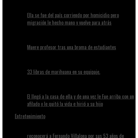
Ella se fue del país corriendo por homicidio pero
migración le hecho mano y vuelve para atrás
Muere profesor tras una broma de estudiantes
33 libras de marihuana en su equipaje.
El llegó a la casa de ella y de una vez le Fue arriba con un
afilado y le quitó la vida e hirió a su hijo
Entretenimiento
reconocerá a Fernando Villalona por sus 53 años de