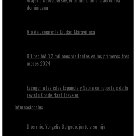
Arajet a Nueva Jersey, el primero de una aerolínea
dominicana
Río de Janeiro: la Ciudad Maravillosa
RD recibió 3.2 millones visitantes en los primeros tres
meses 2024
Escogen a las islas Española y Saona en reportaje de la
revista Conde Nast Traveler
Internacionales
Dios mío, Yorgelis Delgado, junto a su hija