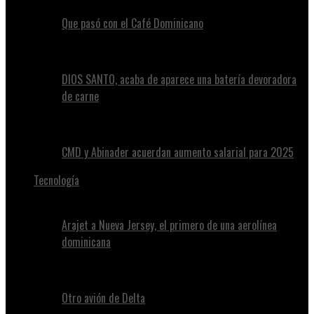
Que pasó con el Café Dominicano
DIOS SANTO, acaba de aparece una batería devoradora
de carne
CMD y Abinader acuerdan aumento salarial para 2025
Tecnología
Arajet a Nueva Jersey, el primero de una aerolínea
dominicana
Otro avión de Delta