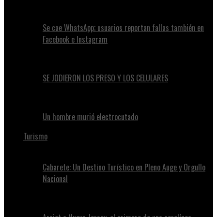
Se cae WhatsApp; usuarios reportan fallas también en
Facebook e Instagram
SE JODIERON LOS PRESO Y LOS CELULARES
Un hombre murió electrocutado
Turismo
Cabarete: Un Destino Turístico en Pleno Auge y Orgullo
Nacional