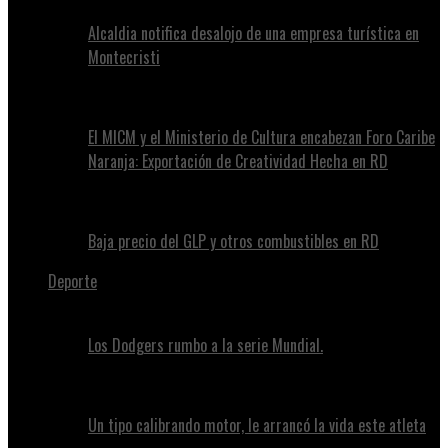
Alcaldia notifica desalojo de una empresa turística en
Montecristi
El MICM y el Ministerio de Cultura encabezan Foro Caribe
Naranja: Exportación de Creatividad Hecha en RD
Baja precio del GLP y otros combustibles en RD
Deporte
Los Dodgers rumbo a la serie Mundial.
Un tipo calibrando motor, le arrancó la vida este atleta