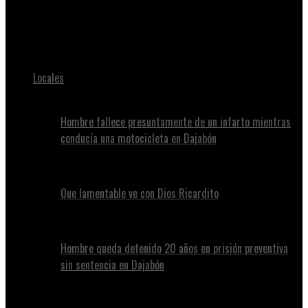
Juan Alvennys
otro traficante cargando indocumentados en Dajabón
Locales
Hombre fallece presuntamente de un infarto mientras
conducía una motocicleta en Dajabón
Que lamentable ve con Dios Ricardito
Hombre queda detenido 20 años en prisión preventiva
sin sentencia en Dajabón