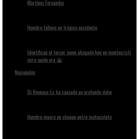
Martínez Fernández
Hombre fallece en trágico accidente
Identifican el tercer joven ahogado hoy en montecristi
mira quién era 😭
Nacionales
Eli Reynoso Liz ha causado un profundo dolor
Hombre muere en choque entre motocicleta