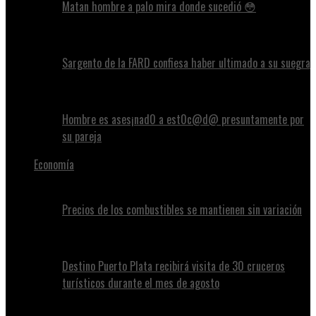
Matan hombre a palo mira donde sucedió 😳
Sargento de la FARD confiesa haber ultimado a su suegra
Hombre es ases¡nad0 a est0c@d@ presuntamente por
su pareja
Economía
Precios de los combustibles se mantienen sin variación
Destino Puerto Plata recibirá visita de 30 cruceros
turísticos durante el mes de agosto