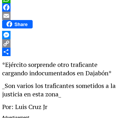
WhatsApp
Facebook
Share
Email
Messenger
Copy
Link
Compartir
*Ejército sorprende otro traficante
cargando indocumentados en Dajabón*
_Son varios los traficantes sometidos a la
justicia en esta zona_
Por: Luis Cruz Jr
Advertisement