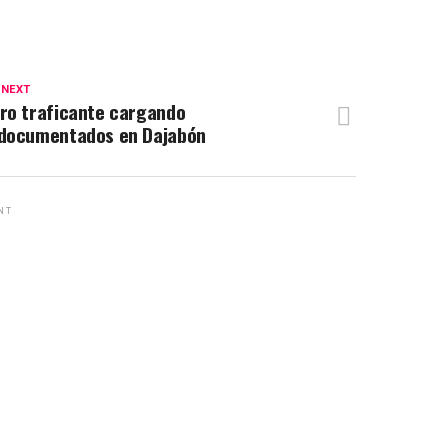
 NEXT
ro traficante cargando
ndocumentados en Dajabón
NT