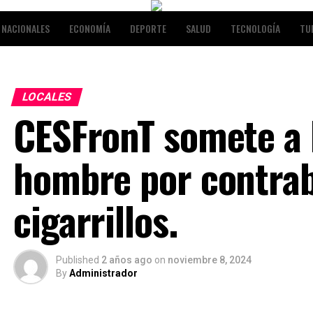
NACIONALES
ECONOMÍA
DEPORTE
SALUD
TECNOLOGÍA
TU
RETENIMIENTO
LOCALES
CESFronT somete a l
hombre por contra
cigarrillos.
Published
2 años ago
on
noviembre 8, 2024
By
Administrador