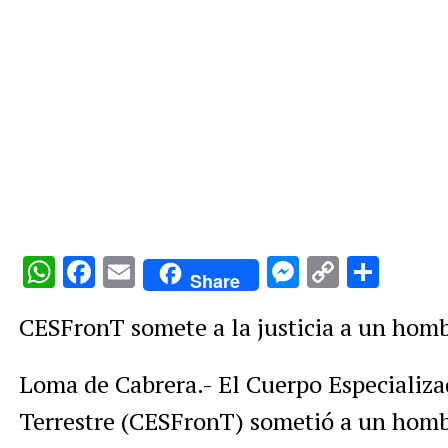
WhatsApp
Facebook
Email
Messenge
Copy
Comp
Share
Link
CESFronT somete a la justicia a un homb
Loma de Cabrera.- El Cuerpo Especializa
Terrestre (CESFronT) sometió a un hombre