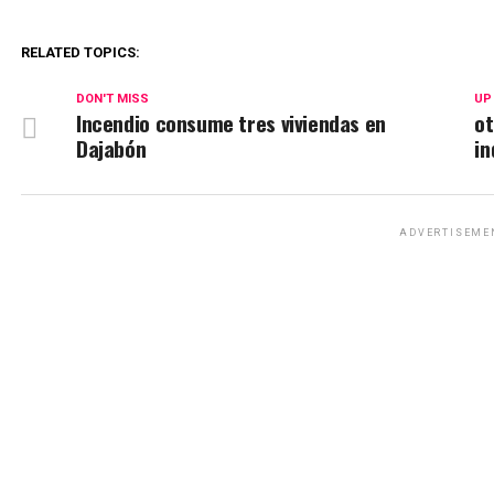
RELATED TOPICS:
DON'T MISS
UP
Incendio consume tres viviendas en
ot
Dajabón
i
ADVERTISEME