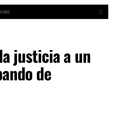
RISMO
a justicia a un
bando de