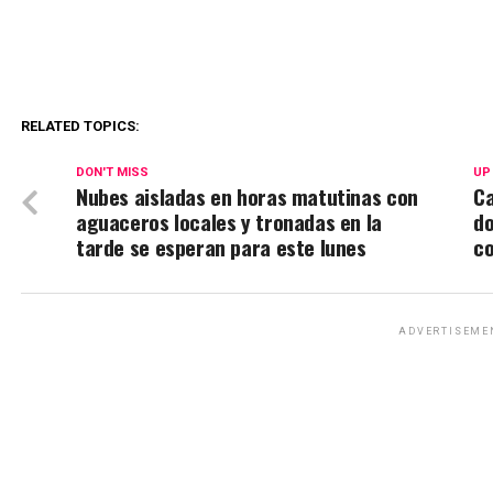
RELATED TOPICS:
DON'T MISS
UP
Nubes aisladas en horas matutinas con
Ca
aguaceros locales y tronadas en la
do
tarde se esperan para este lunes
co
ADVERTISEME