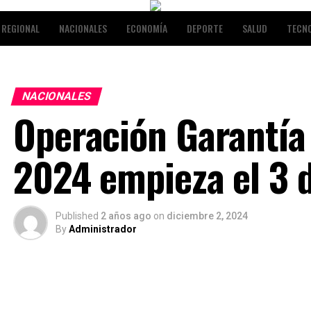
REGIONAL
NACIONALES
ECONOMÍA
DEPORTE
SALUD
TECN
NALES
ENTRETENIMIENTO
NACIONALES
Operación Garantía
2024 empieza el 3 
Published
2 años ago
on
diciembre 2, 2024
By
Administrador