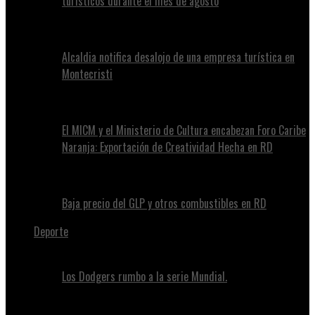
turísticos durante el mes de agosto
Alcaldia notifica desalojo de una empresa turística en
Montecristi
El MICM y el Ministerio de Cultura encabezan Foro Caribe
Naranja: Exportación de Creatividad Hecha en RD
Baja precio del GLP y otros combustibles en RD
Deporte
Los Dodgers rumbo a la serie Mundial.