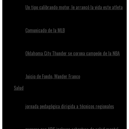
Un tipo calibrando motor, le arrancó la vida este atleta
Comunicado de la MLB
Oklahoma City Thunder se corona campeón de la NBA
Juicio de Fondo, Wander Franco
Salud
jornada pedagógica dirigida a técnicos regionales