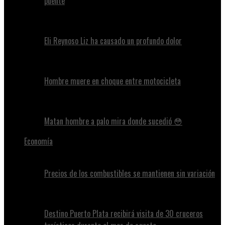
puente
Eli Reynoso Liz ha causado un profundo dolor
Hombre muere en choque entre motocicleta
Matan hombre a palo mira donde sucedió 😳
Economía
Precios de los combustibles se mantienen sin variación
Destino Puerto Plata recibirá visita de 30 cruceros