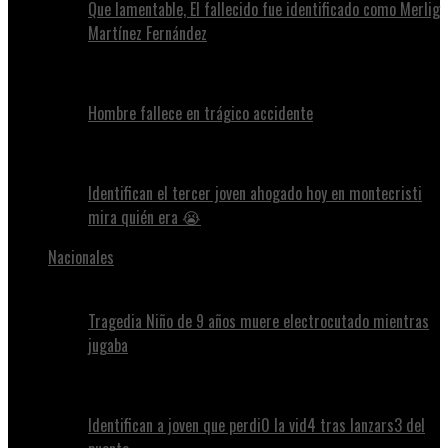
Que lamentable, El fallecido fue identificado como Merlig
Martínez Fernández
Hombre fallece en trágico accidente
Identifican el tercer joven ahogado hoy en montecristi
mira quién era 😭
Nacionales
Tragedia Niño de 9 años muere electrocutado mientras
jugaba
Identifican a joven que perdi0 la vid4 tras lanzars3 del