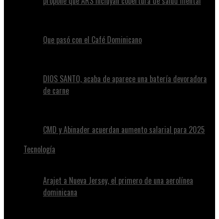
propone que ARS incluyan cobertura de salud mental
Que pasó con el Café Dominicano
DIOS SANTO, acaba de aparece una batería devoradora
de carne
CMD y Abinader acuerdan aumento salarial para 2025
Tecnología
Arajet a Nueva Jersey, el primero de una aerolínea
dominicana