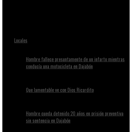
Juan Alvennys
Nubes aisladas en horas matutinas con aguaceros locales y
tronadas en la tarde se esperan para este lunes
Locales
Hombre fallece presuntamente de un infarto mientras
conducía una motocicleta en Dajabón
Que lamentable ve con Dios Ricardito
Hombre queda detenido 20 años en prisión preventiva
sin sentencia en Dajabón