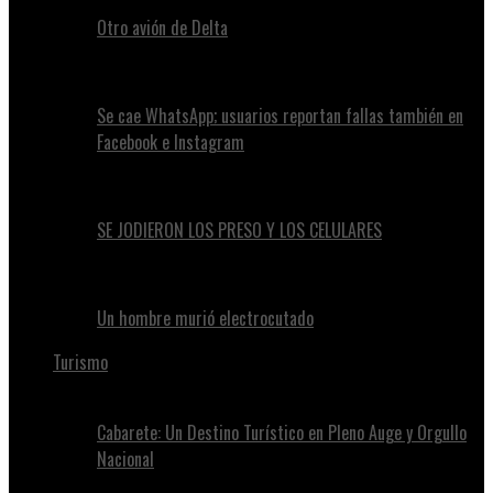
Otro avión de Delta
Se cae WhatsApp; usuarios reportan fallas también en
Facebook e Instagram
SE JODIERON LOS PRESO Y LOS CELULARES
Un hombre murió electrocutado
Turismo
Cabarete: Un Destino Turístico en Pleno Auge y Orgullo
Nacional