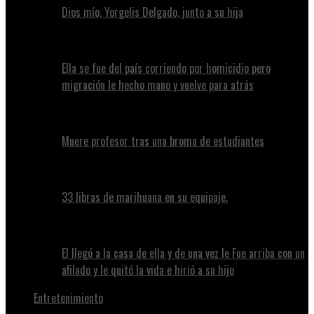
Dios mío, Yorgelis Delgado, junto a su hija
Ella se fue del país corriendo por homicidio pero
migración le hecho mano y vuelve para atrás
Muere profesor tras una broma de estudiantes
33 libras de marihuana en su equipaje.
El llegó a la casa de ella y de una vez le Fue arriba con un
afilado y le quitó la vida e hirió a su hijo
Entretenimiento