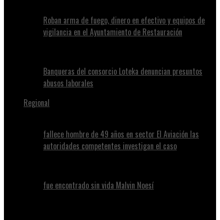
Roban arma de fuego, dinero en efectivo y equipos de
vigilancia en el Ayuntamiento de Restauración
Banqueras del consorcio Loteka denuncian presuntos
abusos laborales
Regional
fallece hombre de 49 años en sector El Aviación las
autoridades competentes investigan el caso
fue encontrado sin vida Malvin Noesí