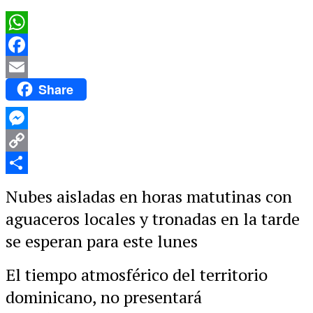
WhatsApp
Facebook
Share
Email
Messenger
Copy
Link
Compartir
Nubes aisladas en horas matutinas con
aguaceros locales y tronadas en la tarde
se esperan para este lunes
El tiempo atmosférico del territorio
dominicano, no presentará