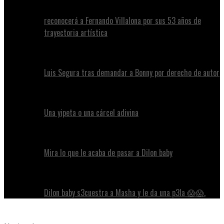
reconocerá a Fernando Villalona por sus 53 años de
trayectoria artística
Luis Segura tras demandar a Bonny por derecho de autor
Una yipeta o una cárcel adivina
Mira lo que le acaba de pasar a Dilon baby
Dilon baby s3cuestra a Masha y le da una p3la 😱😱.