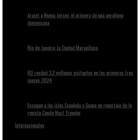
Arajet a Nueva Jersey, el primero de una aerolínea
dominicana
Río de Janeiro: la Ciudad Maravillosa
RD recibió 3.2 millones visitantes en los primeros tres
meses 2024
Escogen a las islas Española y Saona en reportaje de la
revista Conde Nast Traveler
Internacionales