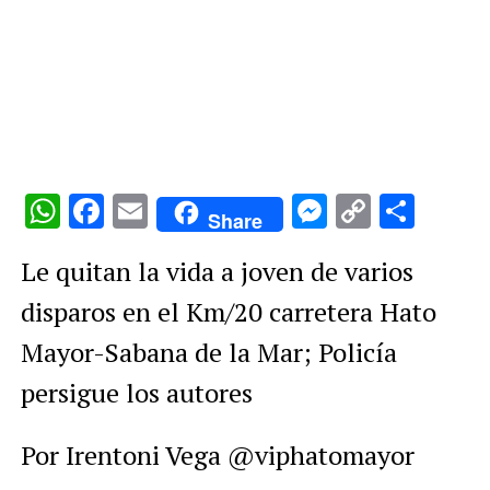
WhatsApp
Facebook
Email
Messenge
Copy
Comp
Share
Link
Le quitan la vida a joven de varios
disparos en el Km/20 carretera Hato
Mayor-Sabana de la Mar; Policía
persigue los autores
Por Irentoni Vega @viphatomayor