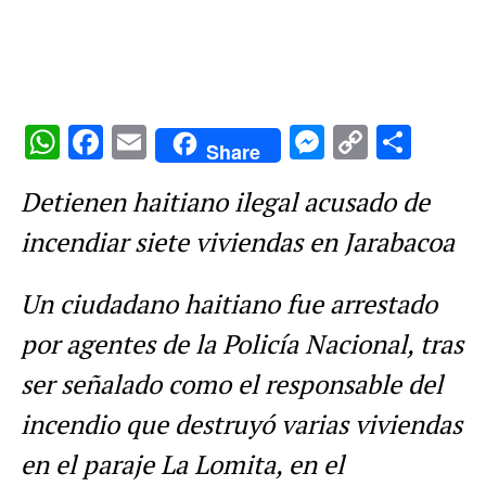
WhatsApp
Facebook
Email
Messenge
Copy
Comp
Share
Link
Detienen haitiano ilegal acusado de
incendiar siete viviendas en Jarabacoa
Un ciudadano haitiano fue arrestado
por agentes de la Policía Nacional, tras
ser señalado como el responsable del
incendio que destruyó varias viviendas
en el paraje La Lomita, en el