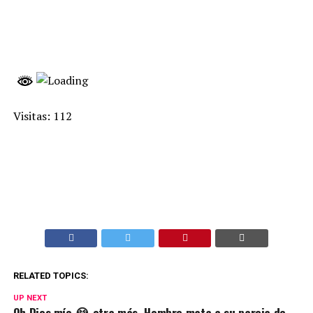
Visitas: 112
RELATED TOPICS:
UP NEXT
Oh Dios mío 😭 otra más, Hombre mata a su pareja de