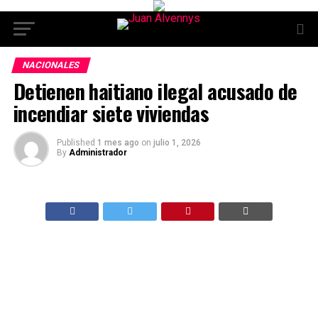
NACIONALES
Detienen haitiano ilegal acusado de
incendiar siete viviendas
Published
1 mes ago
on
julio 1, 2026
By
Administrador