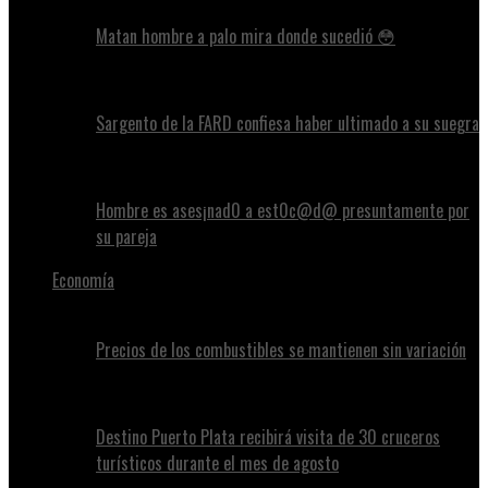
Matan hombre a palo mira donde sucedió 😳
Sargento de la FARD confiesa haber ultimado a su suegra
Hombre es ases¡nad0 a est0c@d@ presuntamente por
su pareja
Economía
Precios de los combustibles se mantienen sin variación
Destino Puerto Plata recibirá visita de 30 cruceros
turísticos durante el mes de agosto