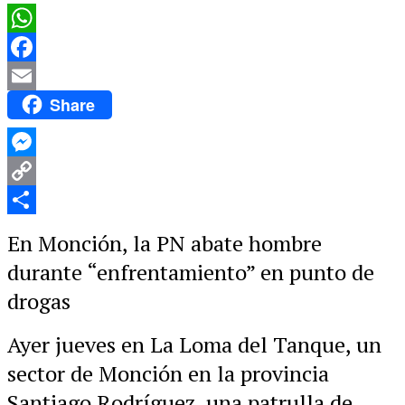
WhatsApp
Facebook
Share
Email
Messenger
Copy
Link
Compartir
En Monción, la PN abate hombre
durante “enfrentamiento” en punto de
drogas
Ayer jueves en La Loma del Tanque, un
sector de Monción en la provincia
Santiago Rodríguez, una patrulla de