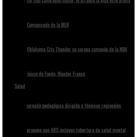
Un tipo calibrando motor, le arrancó la vida este atleta
Comunicado de la MLB
Oklahoma City Thunder se corona campeón de la NBA
Juicio de Fondo, Wander Franco
Salud
jornada pedagógica dirigida a técnicos regionales
propone que ARS incluyan cobertura de salud mental