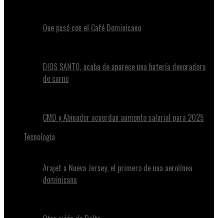
Que pasó con el Café Dominicano
DIOS SANTO, acaba de aparece una batería devoradora
de carne
CMD y Abinader acuerdan aumento salarial para 2025
Tecnología
Arajet a Nueva Jersey, el primero de una aerolínea
dominicana