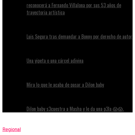
reconocerá a Fernando Villalona por sus 53 años de
trayectoria artística
Luis Segura tras demandar a Bonny por derecho de autor
Una yipeta o una cárcel adivina
Mira lo que le acaba de pasar a Dilon baby
Dilon baby s3cuestra a Masha y le da una p3la 😱😱.
Regional