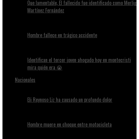
Que lamentable, El fallecido fue identificado como Merlig
Martínez Fernández
Hombre fallece en trágico accidente
Identifican el tercer joven ahogado hoy en montecristi
mira quién era 😭
Nacionales
Eli Reynoso Liz ha causado un profundo dolor
Hombre muere en choque entre motocicleta