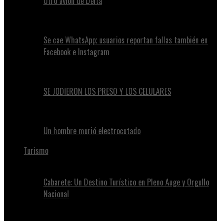
Otro avión de Delta
Se cae WhatsApp; usuarios reportan fallas también en
Facebook e Instagram
SE JODIERON LOS PRESO Y LOS CELULARES
Un hombre murió electrocutado
Turismo
Cabarete: Un Destino Turístico en Pleno Auge y Orgullo
Nacional