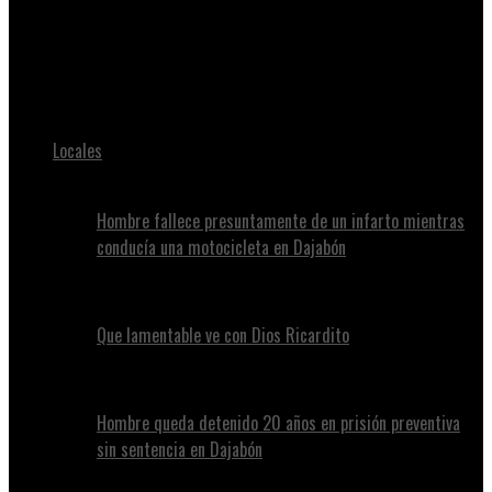
Juan Alvennys
La PN abate hombre durante “enfrentamiento” en punto de
drogas
Locales
Hombre fallece presuntamente de un infarto mientras
conducía una motocicleta en Dajabón
Que lamentable ve con Dios Ricardito
Hombre queda detenido 20 años en prisión preventiva
sin sentencia en Dajabón