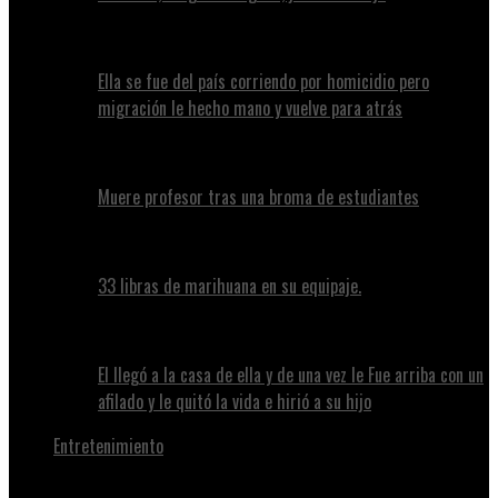
Ella se fue del país corriendo por homicidio pero
migración le hecho mano y vuelve para atrás
Muere profesor tras una broma de estudiantes
33 libras de marihuana en su equipaje.
El llegó a la casa de ella y de una vez le Fue arriba con un
afilado y le quitó la vida e hirió a su hijo
Entretenimiento