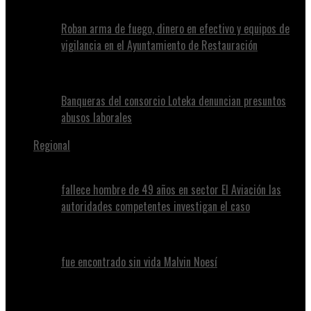
Roban arma de fuego, dinero en efectivo y equipos de
vigilancia en el Ayuntamiento de Restauración
Banqueras del consorcio Loteka denuncian presuntos
abusos laborales
Regional
fallece hombre de 49 años en sector El Aviación las
autoridades competentes investigan el caso
fue encontrado sin vida Malvin Noesí