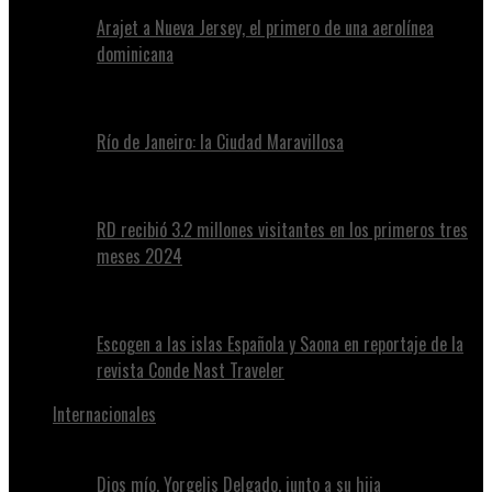
Arajet a Nueva Jersey, el primero de una aerolínea
dominicana
Río de Janeiro: la Ciudad Maravillosa
RD recibió 3.2 millones visitantes en los primeros tres
meses 2024
Escogen a las islas Española y Saona en reportaje de la
revista Conde Nast Traveler
Internacionales
Dios mío, Yorgelis Delgado, junto a su hija