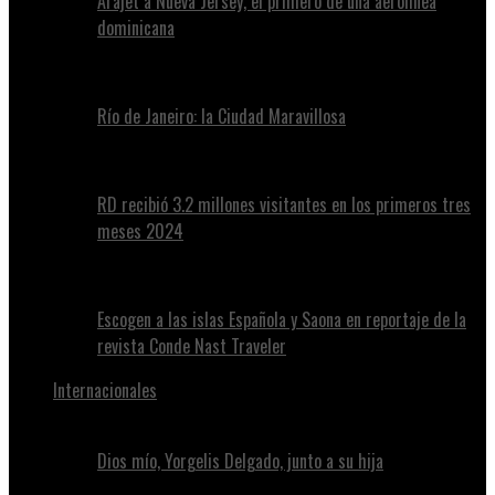
Arajet a Nueva Jersey, el primero de una aerolínea
dominicana
Río de Janeiro: la Ciudad Maravillosa
RD recibió 3.2 millones visitantes en los primeros tres
meses 2024
Escogen a las islas Española y Saona en reportaje de la
revista Conde Nast Traveler
Internacionales
Dios mío, Yorgelis Delgado, junto a su hija