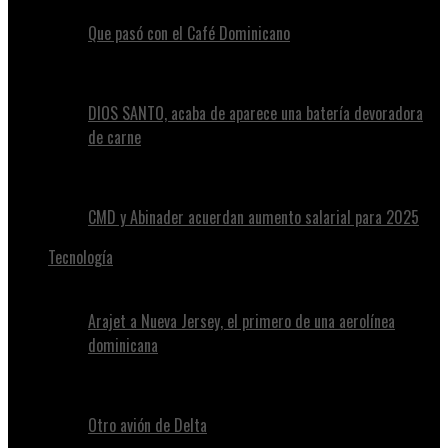
Que pasó con el Café Dominicano
DIOS SANTO, acaba de aparece una batería devoradora
de carne
CMD y Abinader acuerdan aumento salarial para 2025
Tecnología
Arajet a Nueva Jersey, el primero de una aerolínea
dominicana
Otro avión de Delta