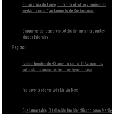
Roban arma de fuego, dinero en efectivo y equipos de
vigilancia en el Ayuntamiento de Restauración
Banqueras del consorcio Loteka denuncian presuntos
abusos laborales
Regional
fallece hombre de 49 años en sector El Aviación las
autoridades competentes investigan el caso
fue encontrado sin vida Malvin Noesí
Que lamentable, El fallecido fue identificado como Merlig