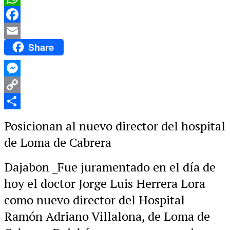
WhatsApp
Facebook
Share
Email
Messenger
Copy
Link
Compartir
Posicionan al nuevo director del hospital
de Loma de Cabrera
Dajabon _Fue juramentado en el día de
hoy el doctor Jorge Luis Herrera Lora
como nuevo director del Hospital
Ramón Adriano Villalona, de Loma de