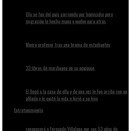
Ella se fue del país corriendo por homicidio pero
migración le hecho mano y vuelve para atrás
Muere profesor tras una broma de estudiantes
33 libras de marihuana en su equipaje.
El llegó a la casa de ella y de una vez le Fue arriba con un
afilado y le quitó la vida e hirió a su hijo
Entretenimiento
reconocerá a Fernando Villalona por sus 53 años de