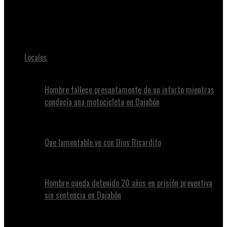
Juan Alvennys
Posicionan al nuevo director del hospital de Loma de Cabrera
Locales
Hombre fallece presuntamente de un infarto mientras
conducía una motocicleta en Dajabón
Que lamentable ve con Dios Ricardito
Hombre queda detenido 20 años en prisión preventiva
sin sentencia en Dajabón