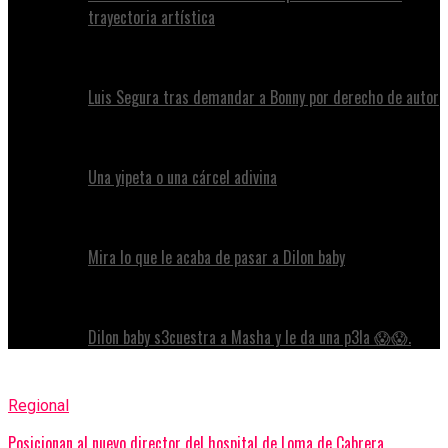
trayectoria artística
Luis Segura tras demandar a Bonny por derecho de autor
Una yipeta o una cárcel adivina
Mira lo que le acaba de pasar a Dilon baby
Dilon baby s3cuestra a Masha y le da una p3la 😱😱.
Regional
Posicionan al nuevo director del hospital de Loma de Cabrera