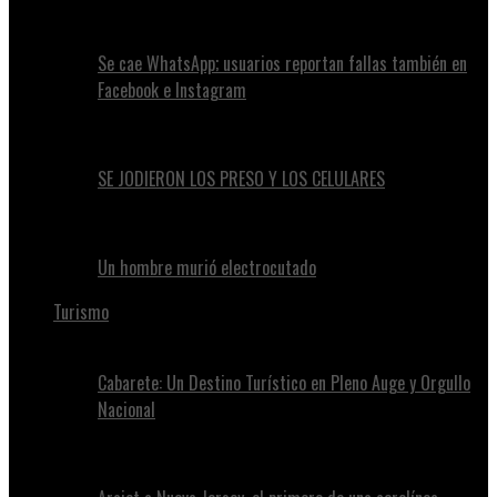
Se cae WhatsApp; usuarios reportan fallas también en
Facebook e Instagram
SE JODIERON LOS PRESO Y LOS CELULARES
Un hombre murió electrocutado
Turismo
Cabarete: Un Destino Turístico en Pleno Auge y Orgullo
Nacional