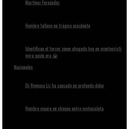
Martínez Fernández
Hombre fallece en trágico accidente
Identifican el tercer joven ahogado hoy en montecristi
mira quién era 😭
Nacionales
Eli Reynoso Liz ha causado un profundo dolor
Hombre muere en choque entre motocicleta