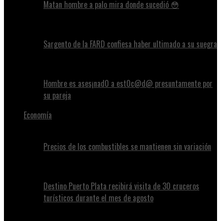
Matan hombre a palo mira donde sucedió 😳
Sargento de la FARD confiesa haber ultimado a su suegra
Hombre es ases¡nad0 a est0c@d@ presuntamente por
su pareja
Economía
Precios de los combustibles se mantienen sin variación
Destino Puerto Plata recibirá visita de 30 cruceros
turísticos durante el mes de agosto