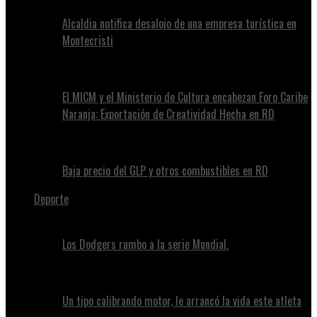
Alcaldia notifica desalojo de una empresa turística en
Montecristi
El MICM y el Ministerio de Cultura encabezan Foro Caribe
Naranja: Exportación de Creatividad Hecha en RD
Baja precio del GLP y otros combustibles en RD
Deporte
Los Dodgers rumbo a la serie Mundial.
Un tipo calibrando motor, le arrancó la vida este atleta