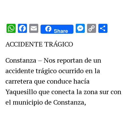
WhatsApp
Facebook
Email
Messenge
Copy
Comp
Share
Link
ACCIDENTE TRÁGICO
Constanza – Nos reportan de un
accidente trágico ocurrido en la
carretera que conduce hacía
Yaquesillo que conecta la zona sur con
el municipio de Constanza,