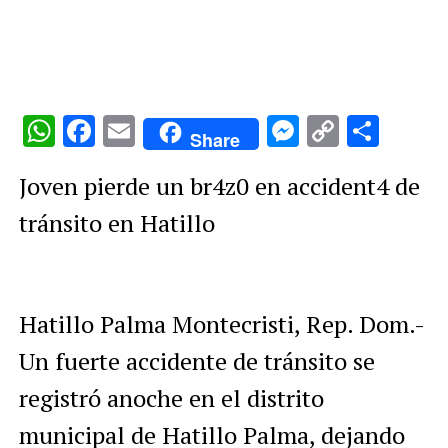
WhatsApp
Facebook
Email
Messenge
Copy
Comp
Share
Link
Joven pierde un br4z0 en accident4 de
tránsito en Hatillo
Hatillo Palma Montecristi, Rep. Dom.-
Un fuerte accidente de tránsito se
registró anoche en el distrito
municipal de Hatillo Palma, dejando