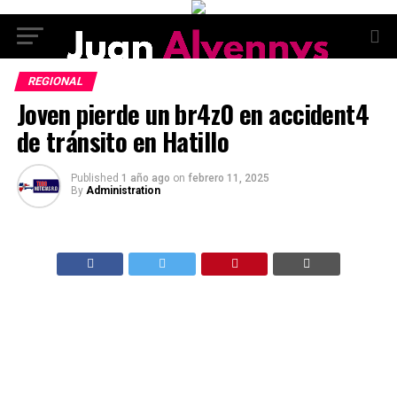
REGIONAL
Joven pierde un br4z0 en accident4
de tránsito en Hatillo
Published
1 año ago
on
febrero 11, 2025
By
Administration