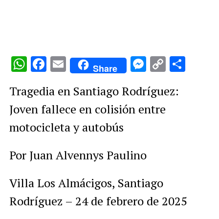
WhatsApp
Facebook
Email
Messenge
Copy
Comp
Share
Link
Tragedia en Santiago Rodríguez:
Joven fallece en colisión entre
motocicleta y autobús
Por Juan Alvennys Paulino
Villa Los Almácigos, Santiago
Rodríguez – 24 de febrero de 2025