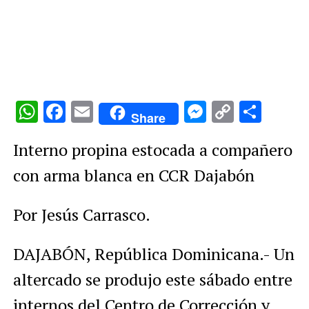
WhatsApp
Facebook
Email
Messenge
Copy
Comp
Share
Link
Interno propina estocada a compañero
con arma blanca en CCR Dajabón
Por Jesús Carrasco.
DAJABÓN, República Dominicana.- Un
altercado se produjo este sábado entre
internos del Centro de Corrección y