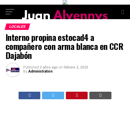
LOCALES
Interno propina estocad4 a
compañero con arma blanca en CCR
Dajabón
Published
2 años ago
on
febrero 2, 2025
By
Administration