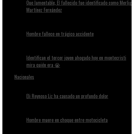
Que lamentable, El fallecido fue identificado como Merlig
Martínez Fernández
Hombre fallece en trágico accidente
Identifican el tercer joven ahogado hoy en montecristi
mira quién era 😭
Nacionales
Eli Reynoso Liz ha causado un profundo dolor
Hombre muere en choque entre motocicleta