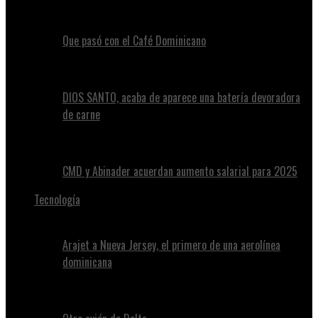
Que pasó con el Café Dominicano
DIOS SANTO, acaba de aparece una batería devoradora
de carne
CMD y Abinader acuerdan aumento salarial para 2025
Tecnología
Arajet a Nueva Jersey, el primero de una aerolínea
dominicana