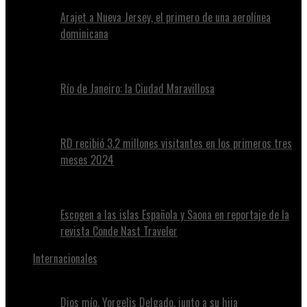
Arajet a Nueva Jersey, el primero de una aerolínea
dominicana
Río de Janeiro: la Ciudad Maravillosa
RD recibió 3.2 millones visitantes en los primeros tres
meses 2024
Escogen a las islas Española y Saona en reportaje de la
revista Conde Nast Traveler
Internacionales
Dios mío, Yorgelis Delgado, junto a su hija