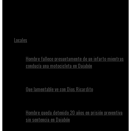
Juan Alvennys
CONTINÚAN LOS OPERATIVOS DE INCAUTACIÓN DE BOCINAS ,
POR ALTO VOLUMEN EN DAJABON.
Locales
Hombre fallece presuntamente de un infarto mientras
conducía una motocicleta en Dajabón
Que lamentable ve con Dios Ricardito
Hombre queda detenido 20 años en prisión preventiva
sin sentencia en Dajabón