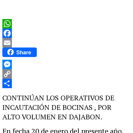
WhatsApp
Facebook
Share
Email
Messenger
Copy
Link
Compartir
CONTINÚAN LOS OPERATIVOS DE
INCAUTACIÓN DE BOCINAS , POR
ALTO VOLUMEN EN DAJABON.
En fecha 20 de enero del presente año,