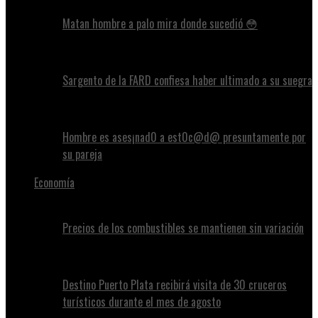
Matan hombre a palo mira donde sucedió 😳
Sargento de la FARD confiesa haber ultimado a su suegra
Hombre es ases¡nad0 a est0c@d@ presuntamente por
su pareja
Economía
Precios de los combustibles se mantienen sin variación
Destino Puerto Plata recibirá visita de 30 cruceros
turísticos durante el mes de agosto