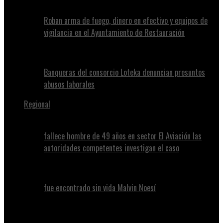
Roban arma de fuego, dinero en efectivo y equipos de
vigilancia en el Ayuntamiento de Restauración
Banqueras del consorcio Loteka denuncian presuntos
abusos laborales
Regional
fallece hombre de 49 años en sector El Aviación las
autoridades competentes investigan el caso
fue encontrado sin vida Malvin Noesí