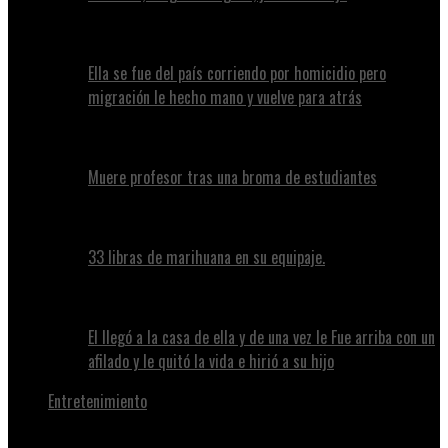
Ella se fue del país corriendo por homicidio pero
migración le hecho mano y vuelve para atrás
Muere profesor tras una broma de estudiantes
33 libras de marihuana en su equipaje.
El llegó a la casa de ella y de una vez le Fue arriba con un
afilado y le quitó la vida e hirió a su hijo
Entretenimiento