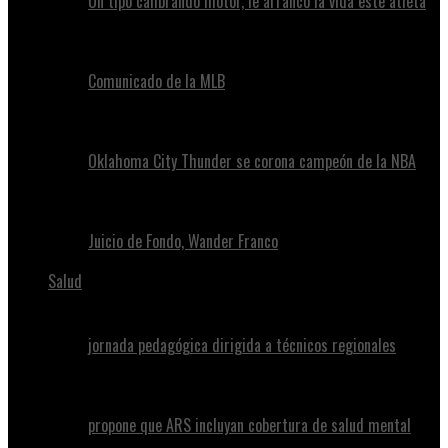
Un tipo calibrando motor, le arrancó la vida este atleta
Comunicado de la MLB
Oklahoma City Thunder se corona campeón de la NBA
Juicio de Fondo, Wander Franco
Salud
jornada pedagógica dirigida a técnicos regionales
propone que ARS incluyan cobertura de salud mental