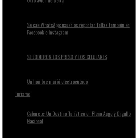
Otro avión de Delta
Se cae WhatsApp; usuarios reportan fallas también en
Facebook e Instagram
SE JODIERON LOS PRESO Y LOS CELULARES
Un hombre murió electrocutado
Turismo
Cabarete: Un Destino Turístico en Pleno Auge y Orgullo
Nacional