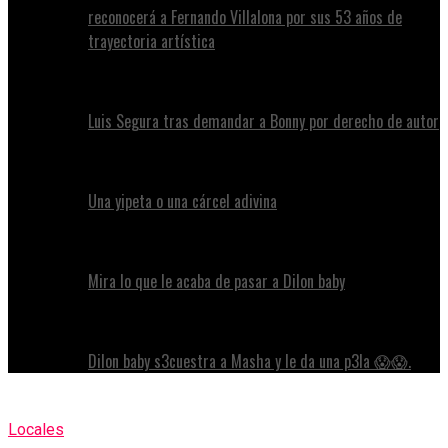
reconocerá a Fernando Villalona por sus 53 años de
trayectoria artística
Luis Segura tras demandar a Bonny por derecho de autor
Una yipeta o una cárcel adivina
Mira lo que le acaba de pasar a Dilon baby
Dilon baby s3cuestra a Masha y le da una p3la 😱😱.
Locales