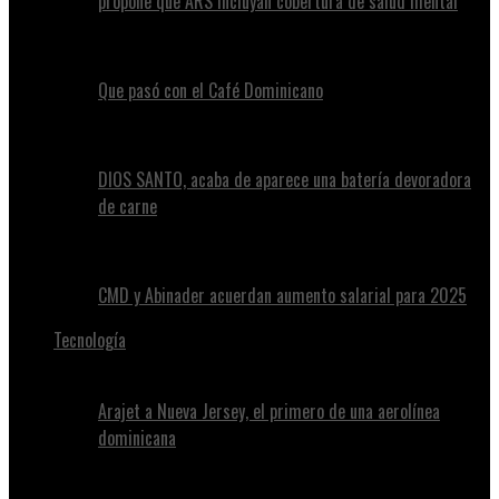
propone que ARS incluyan cobertura de salud mental
Que pasó con el Café Dominicano
DIOS SANTO, acaba de aparece una batería devoradora
de carne
CMD y Abinader acuerdan aumento salarial para 2025
Tecnología
Arajet a Nueva Jersey, el primero de una aerolínea
dominicana