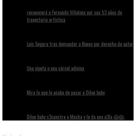
reconocerá a Fernando Villalona por sus 53 años de
trayectoria artística
Luis Segura tras demandar a Bonny por derecho de autor
Una yipeta o una cárcel adivina
Mira lo que le acaba de pasar a Dilon baby
Dilon baby s3cuestra a Masha y le da una p3la 😱😱.