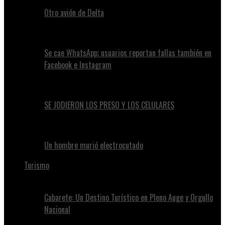
Otro avión de Delta
Se cae WhatsApp; usuarios reportan fallas también en
Facebook e Instagram
SE JODIERON LOS PRESO Y LOS CELULARES
Un hombre murió electrocutado
Turismo
Cabarete: Un Destino Turístico en Pleno Auge y Orgullo
Nacional