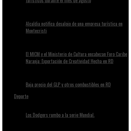
turísticos durante el mes de agosto
Alcaldia notifica desalojo de una empresa turística en
Montecristi
El MICM y el Ministerio de Cultura encabezan Foro Caribe
Naranja: Exportación de Creatividad Hecha en RD
Baja precio del GLP y otros combustibles en RD
Deporte
Los Dodgers rumbo a la serie Mundial.