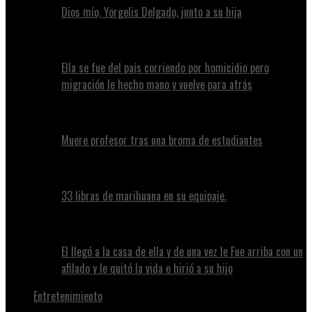
Dios mío, Yorgelis Delgado, junto a su hija
Ella se fue del país corriendo por homicidio pero
migración le hecho mano y vuelve para atrás
Muere profesor tras una broma de estudiantes
33 libras de marihuana en su equipaje.
El llegó a la casa de ella y de una vez le Fue arriba con un
afilado y le quitó la vida e hirió a su hijo
Entretenimiento