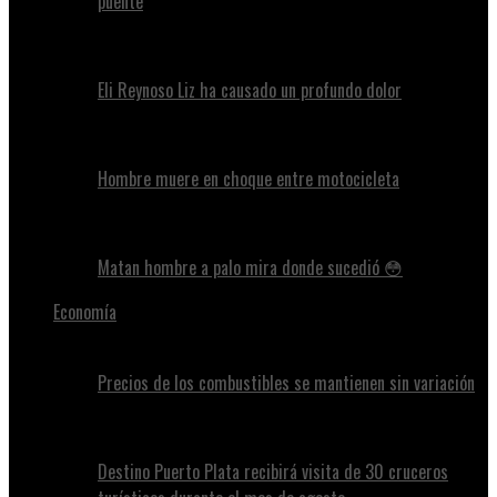
puente
Eli Reynoso Liz ha causado un profundo dolor
Hombre muere en choque entre motocicleta
Matan hombre a palo mira donde sucedió 😳
Economía
Precios de los combustibles se mantienen sin variación
Destino Puerto Plata recibirá visita de 30 cruceros