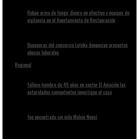
Roban arma de fuego, dinero en efectivo y equipos de
vigilancia en el Ayuntamiento de Restauración
Banqueras del consorcio Loteka denuncian presuntos
abusos laborales
Regional
fallece hombre de 49 años en sector El Aviación las
autoridades competentes investigan el caso
fue encontrado sin vida Malvin Noesí