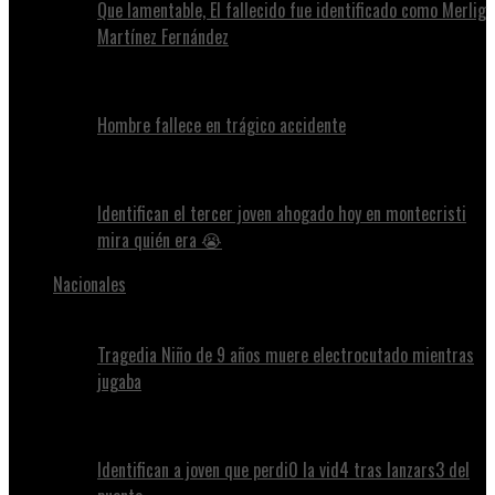
Que lamentable, El fallecido fue identificado como Merlig
Martínez Fernández
Hombre fallece en trágico accidente
Identifican el tercer joven ahogado hoy en montecristi
mira quién era 😭
Nacionales
Tragedia Niño de 9 años muere electrocutado mientras
jugaba
Identifican a joven que perdi0 la vid4 tras lanzars3 del