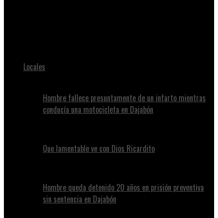
Juan Alvennys
Indomet: sistema de baja presión al noreste del país genera
aguaceros y ráfagas de viento
Locales
Hombre fallece presuntamente de un infarto mientras
conducía una motocicleta en Dajabón
Que lamentable ve con Dios Ricardito
Hombre queda detenido 20 años en prisión preventiva
sin sentencia en Dajabón