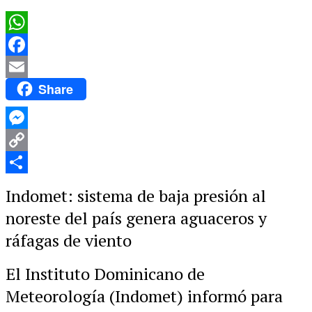
WhatsApp
Facebook
Share
Email
Messenger
Copy
Link
Compartir
Indomet: sistema de baja presión al
noreste del país genera aguaceros y
ráfagas de viento
El Instituto Dominicano de
Meteorología (Indomet) informó para