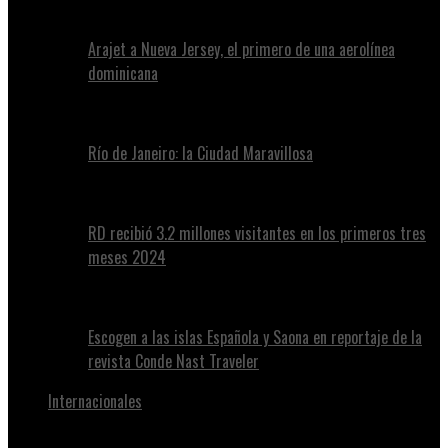
Arajet a Nueva Jersey, el primero de una aerolínea
dominicana
Río de Janeiro: la Ciudad Maravillosa
RD recibió 3.2 millones visitantes en los primeros tres
meses 2024
Escogen a las islas Española y Saona en reportaje de la
revista Conde Nast Traveler
Internacionales