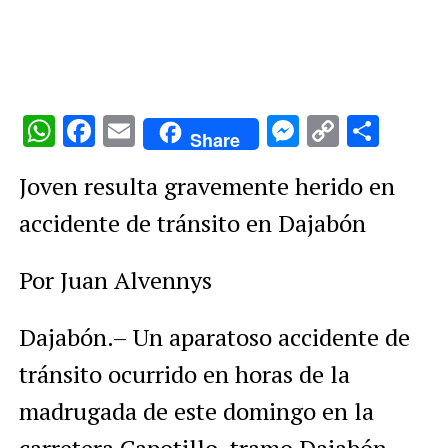
WhatsApp
Facebook
Email
Messenge
Copy
Comp
Share
Link
Joven resulta gravemente herido en
accidente de tránsito en Dajabón
Por Juan Alvennys
Dajabón.– Un aparatoso accidente de
tránsito ocurrido en horas de la
madrugada de este domingo en la