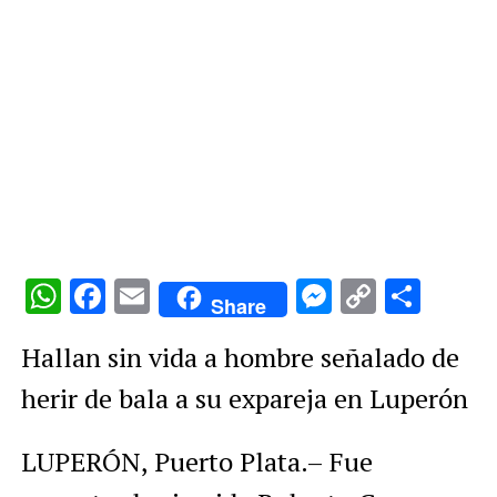
WhatsApp
Facebook
Email
Messenge
Copy
Comp
Share
Link
Hallan sin vida a hombre señalado de
herir de bala a su expareja en Luperón
LUPERÓN, Puerto Plata.– Fue