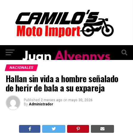
NACIONALES
Hallan sin vida a hombre señalado
de herir de bala a su expareja
Published
2 meses ago
on
mayo 30, 2026
By
Administrador