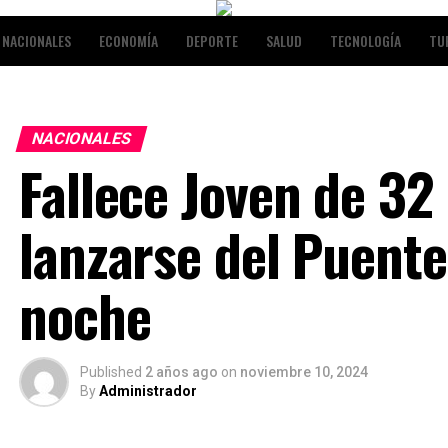
NACIONALES
ECONOMÍA
DEPORTE
SALUD
TECNOLOGÍA
TU
RETENIMIENTO
NACIONALES
Fallece Joven de 32
lanzarse del Puente
noche
Published
2 años ago
on
noviembre 10, 2024
By
Administrador