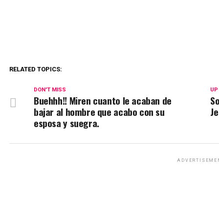
RELATED TOPICS:
DON'T MISS
UP
Buehhh!! Miren cuanto le acaban de
So
bajar al hombre que acabo con su
Je
esposa y suegra.
ADVERTISEME