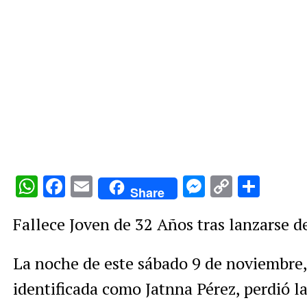
WhatsApp
Facebook
Email
Messenge
Copy
Comp
Share
Link
Fallece Joven de 32 Años tras lanzarse d
La noche de este sábado 9 de noviembre,
identificada como Jatnna Pérez, perdió la