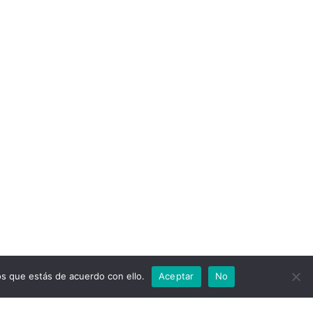
s que estás de acuerdo con ello.
Aceptar
No