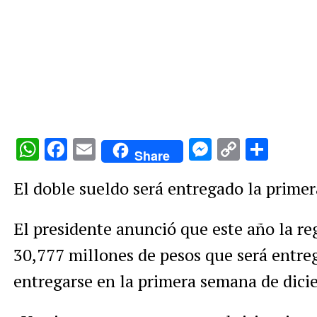
WhatsApp
Facebook
Email
Messenge
Copy
Comp
Share
Link
El doble sueldo será entregado la prime
El presidente anunció que este año la re
30,777 millones de pesos que será entreg
entregarse en la primera semana de dici