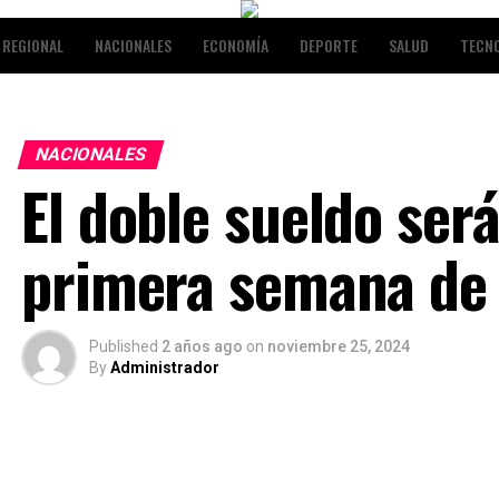
REGIONAL
NACIONALES
ECONOMÍA
DEPORTE
SALUD
TECN
NALES
ENTRETENIMIENTO
NACIONALES
El doble sueldo ser
primera semana de 
Published
2 años ago
on
noviembre 25, 2024
By
Administrador