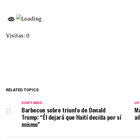
Visitas: 0
RELATED TOPICS:
DON'T MISS
UP
Barbecue sobre triunfo de Donald
Ma
Trump: “Él dejará que Haití decida por sí
añ
mismo”