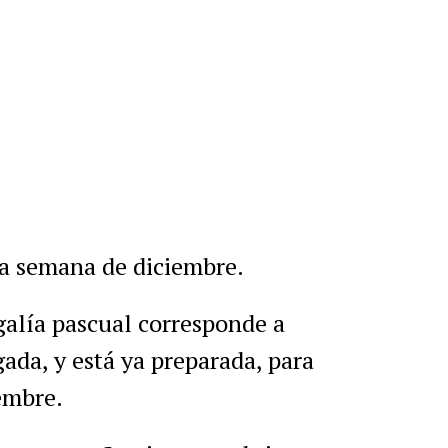
r
artir
ra semana de diciembre.
galía pascual corresponde a
ada, y está ya preparada, para
embre.