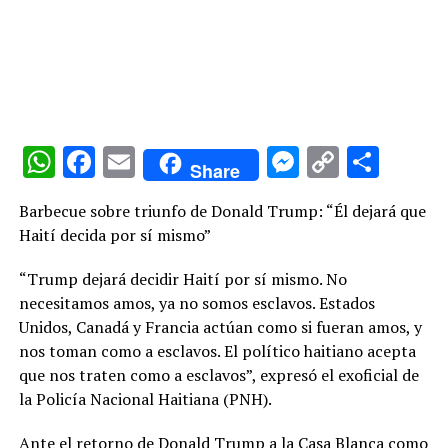
WhatsApp
Facebook
Email
Messenge
Copy
Comp
Share
Link
Barbecue sobre triunfo de Donald Trump: “Él dejará que
Haití decida por sí mismo”
“Trump dejará decidir Haití por sí mismo. No
necesitamos amos, ya no somos esclavos. Estados
Unidos, Canadá y Francia actúan como si fueran amos, y
nos toman como a esclavos. El político haitiano acepta
que nos traten como a esclavos”, expresó el exoficial de
la Policía Nacional Haitiana (PNH).
Ante el retorno de Donald Trump a la Casa Blanca como