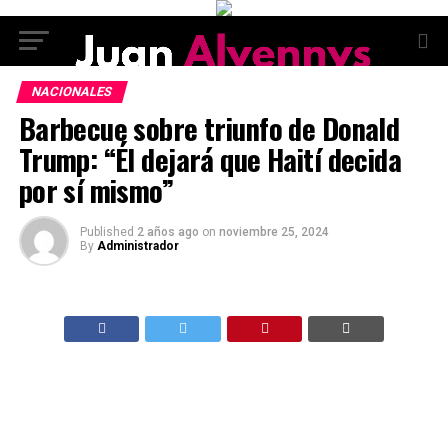
NACIONALES
Barbecue sobre triunfo de Donald
Trump: “Él dejará que Haití decida
por sí mismo”
Published
2 años ago
on
noviembre 25, 2024
By
Administrador