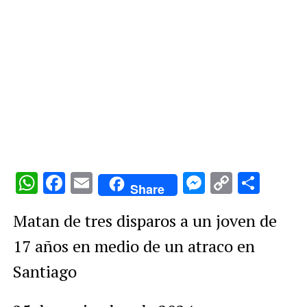
WhatsApp
Facebook
Email
Messenge
Copy
Comp
Share
Link
Matan de tres disparos a un joven de
17 años en medio de un atraco en
Santiago