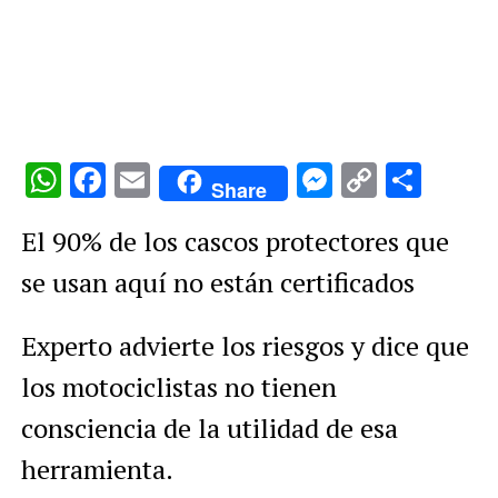
WhatsApp
Facebook
Email
Messenge
Copy
Comp
Share
Link
El 90% de los cascos protectores que
se usan aquí no están certificados
Experto advierte los riesgos y dice que
los motociclistas no tienen
consciencia de la utilidad de esa
herramienta.