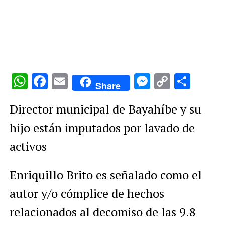
WhatsApp
Facebook
Email
Messenge
Copy
Comp
Share
Link
Director municipal de Bayahíbe y su
hijo están imputados por lavado de
activos
Enriquillo Brito es señalado como el
autor y/o cómplice de hechos
relacionados al decomiso de las 9.8