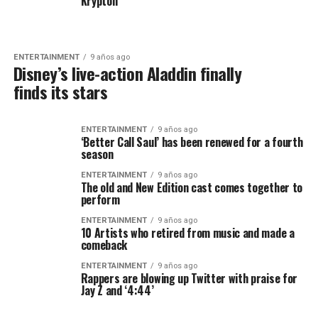
Krypton
ENTERTAINMENT
9 años ago
Disney’s live-action Aladdin finally
finds its stars
ENTERTAINMENT
9 años ago
‘Better Call Saul’ has been renewed for a fourth
season
ENTERTAINMENT
9 años ago
The old and New Edition cast comes together to
perform
ENTERTAINMENT
9 años ago
10 Artists who retired from music and made a
comeback
ENTERTAINMENT
9 años ago
Rappers are blowing up Twitter with praise for
Jay Z and ‘4:44’