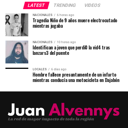
LATEST
TRENDING
VIDEOS
NACIONALES
6 horas ago
Tragedia Niño de 9 años muere electrocutado
mientras jugaba
NACIONALES
10 horas ago
Identifican a joven que perdi0 la vid4 tras
lanzars3 del puente
LOCALES
6 días ago
Hombre fallece presuntamente de un infarto
mientras conducía una motocicleta en Dajabón