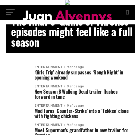
ENTERTAINMENT
The final 6 ‘Game of Thrones’
episodes might feel like a full
season
ENTERTAINMENT
9 años ago
‘Girls Trip’ already surpasses ‘Rough Night’ in
opening weekend
ENTERTAINMENT
9 años ago
New Season 8 Walking Dead trailer flashes
forward in time
ENTERTAINMENT
9 años ago
Mod turns ‘Counter-Strike’ into a ‘Tekken’ clone
with fighting chickens
ENTERTAINMENT
9 años ago
Meet Superman’s grandfather in new trailer for