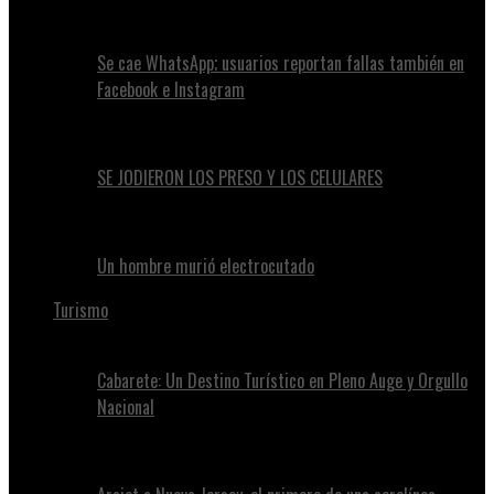
Se cae WhatsApp; usuarios reportan fallas también en
Facebook e Instagram
SE JODIERON LOS PRESO Y LOS CELULARES
Un hombre murió electrocutado
Turismo
Cabarete: Un Destino Turístico en Pleno Auge y Orgullo
Nacional