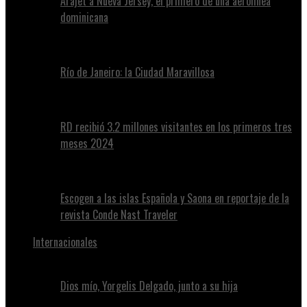
Arajet a Nueva Jersey, el primero de una aerolínea
dominicana
Río de Janeiro: la Ciudad Maravillosa
RD recibió 3.2 millones visitantes en los primeros tres
meses 2024
Escogen a las islas Española y Saona en reportaje de la
revista Conde Nast Traveler
Internacionales
Dios mío, Yorgelis Delgado, junto a su hija