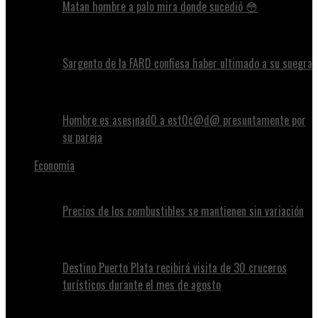
Matan hombre a palo mira donde sucedió 😳
Sargento de la FARD confiesa haber ultimado a su suegra
Hombre es ases¡nad0 a est0c@d@ presuntamente por
su pareja
Economía
Precios de los combustibles se mantienen sin variación
Destino Puerto Plata recibirá visita de 30 cruceros
turísticos durante el mes de agosto