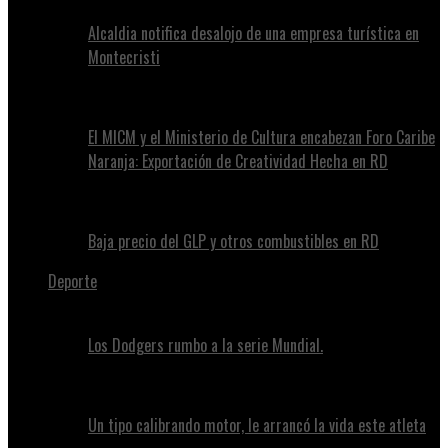
Alcaldia notifica desalojo de una empresa turística en
Montecristi
El MICM y el Ministerio de Cultura encabezan Foro Caribe
Naranja: Exportación de Creatividad Hecha en RD
Baja precio del GLP y otros combustibles en RD
Deporte
Los Dodgers rumbo a la serie Mundial.
Un tipo calibrando motor, le arrancó la vida este atleta