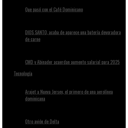
Que pasó con el Café Dominicano
DIOS SANTO, acaba de aparece una batería devoradora
de carne
CMD y Abinader acuerdan aumento salarial para 2025
Tecnología
Arajet a Nueva Jersey, el primero de una aerolínea
dominicana
Otro avión de Delta