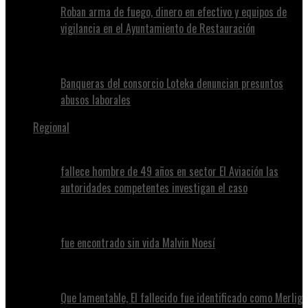
Roban arma de fuego, dinero en efectivo y equipos de
vigilancia en el Ayuntamiento de Restauración
Banqueras del consorcio Loteka denuncian presuntos
abusos laborales
Regional
fallece hombre de 49 años en sector El Aviación las
autoridades competentes investigan el caso
fue encontrado sin vida Malvin Noesí
Que lamentable, El fallecido fue identificado como Merlig