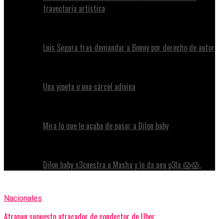
trayectoria artística
Luis Segura tras demandar a Bonny por derecho de autor
Una yipeta o una cárcel adivina
Mira lo que le acaba de pasar a Dilon baby
Dilon baby s3cuestra a Masha y le da una p3la 😱😱.
Nacionales
Atrapan supuesto atracador de conductor de Uber