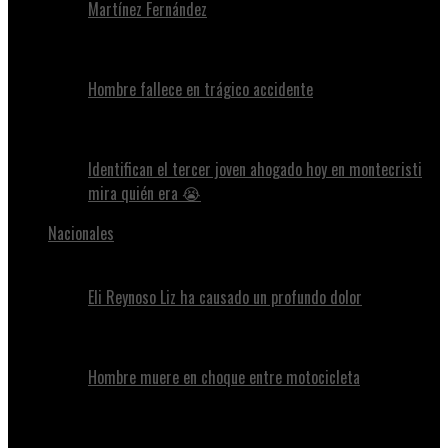
Martínez Fernández
Hombre fallece en trágico accidente
Identifican el tercer joven ahogado hoy en montecristi
mira quién era 😭
Nacionales
Eli Reynoso Liz ha causado un profundo dolor
Hombre muere en choque entre motocicleta