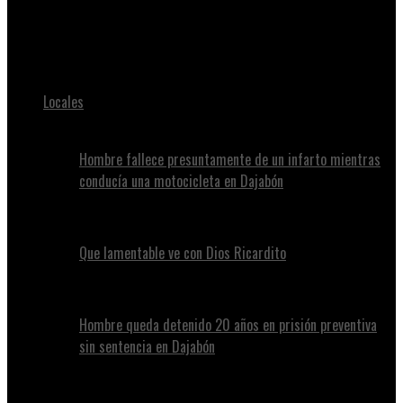
Juan Alvennys
Atrapan supuesto atracador de conductor de Uber
Locales
Hombre fallece presuntamente de un infarto mientras
conducía una motocicleta en Dajabón
Que lamentable ve con Dios Ricardito
Hombre queda detenido 20 años en prisión preventiva
sin sentencia en Dajabón