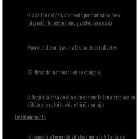
Ella se fue del país corriendo por homicidio pero
migración le hecho mano y vuelve para atrás
Muere profesor tras una broma de estudiantes
33 libras de marihuana en su equipaje.
El llegó a la casa de ella y de una vez le Fue arriba con un
afilado y le quitó la vida e hirió a su hijo
Entretenimiento
reconocerá a Fernando Villalona por sus 53 años de