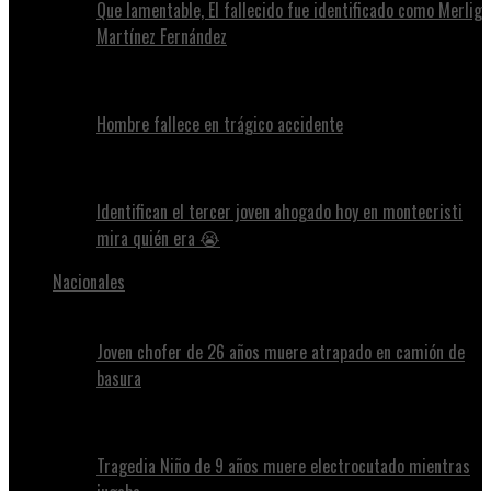
Que lamentable, El fallecido fue identificado como Merlig
Martínez Fernández
Hombre fallece en trágico accidente
Identifican el tercer joven ahogado hoy en montecristi
mira quién era 😭
Nacionales
Joven chofer de 26 años muere atrapado en camión de
basura
Tragedia Niño de 9 años muere electrocutado mientras