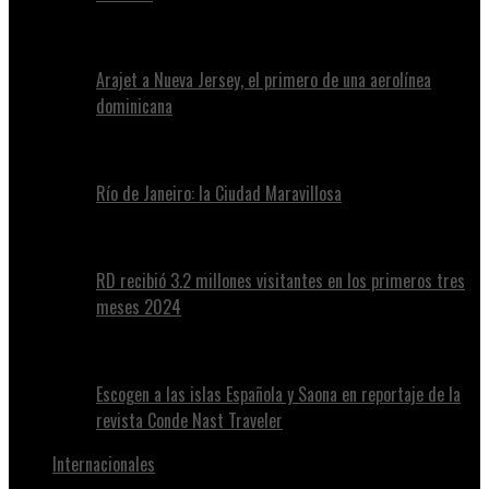
Arajet a Nueva Jersey, el primero de una aerolínea
dominicana
Río de Janeiro: la Ciudad Maravillosa
RD recibió 3.2 millones visitantes en los primeros tres
meses 2024
Escogen a las islas Española y Saona en reportaje de la
revista Conde Nast Traveler
Internacionales