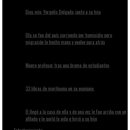
Dios mío, Yorgelis Delgado, junto a su hija
Ella se fue del país corriendo por homicidio pero
migración le hecho mano y vuelve para atrás
Muere profesor tras una broma de estudiantes
33 libras de marihuana en su equipaje.
El llegó a la casa de ella y de una vez le Fue arriba con un
afilado y le quitó la vida e hirió a su hijo