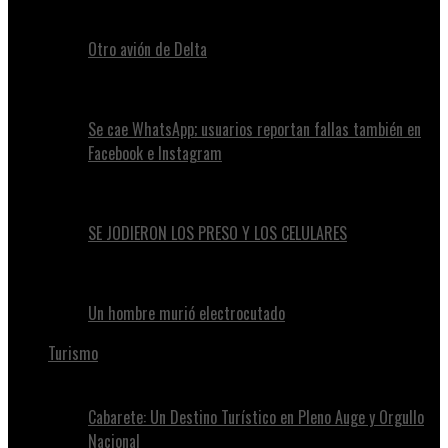
Otro avión de Delta
Se cae WhatsApp; usuarios reportan fallas también en
Facebook e Instagram
SE JODIERON LOS PRESO Y LOS CELULARES
Un hombre murió electrocutado
Turismo
Cabarete: Un Destino Turístico en Pleno Auge y Orgullo
Nacional