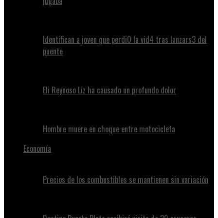
jugaba
Identifican a joven que perdi0 la vid4 tras lanzars3 del
puente
Eli Reynoso Liz ha causado un profundo dolor
Hombre muere en choque entre motocicleta
Economía
Precios de los combustibles se mantienen sin variación