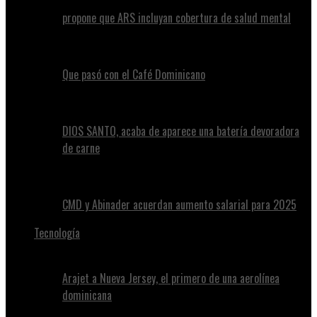
propone que ARS incluyan cobertura de salud mental
Que pasó con el Café Dominicano
DIOS SANTO, acaba de aparece una batería devoradora
de carne
CMD y Abinader acuerdan aumento salarial para 2025
Tecnología
Arajet a Nueva Jersey, el primero de una aerolínea
dominicana