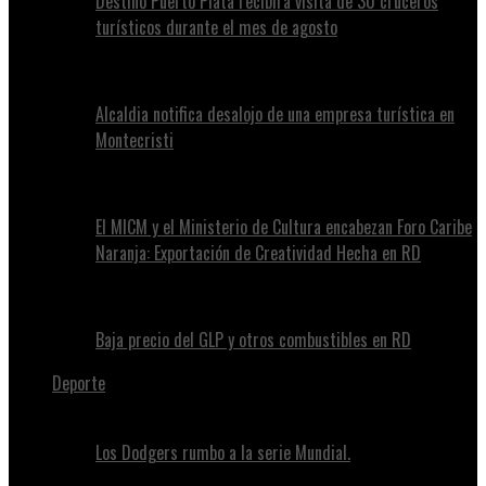
Destino Puerto Plata recibirá visita de 30 cruceros
turísticos durante el mes de agosto
Alcaldia notifica desalojo de una empresa turística en
Montecristi
El MICM y el Ministerio de Cultura encabezan Foro Caribe
Naranja: Exportación de Creatividad Hecha en RD
Baja precio del GLP y otros combustibles en RD
Deporte
Los Dodgers rumbo a la serie Mundial.