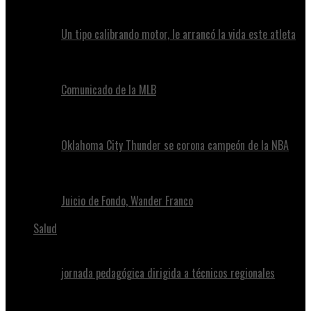
Un tipo calibrando motor, le arrancó la vida este atleta
Comunicado de la MLB
Oklahoma City Thunder se corona campeón de la NBA
Juicio de Fondo, Wander Franco
Salud
jornada pedagógica dirigida a técnicos regionales