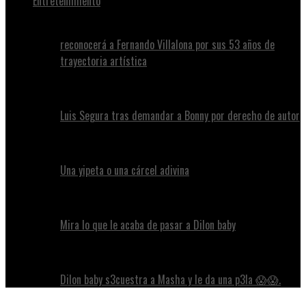
Entretenimiento
reconocerá a Fernando Villalona por sus 53 años de
trayectoria artística
Luis Segura tras demandar a Bonny por derecho de autor
Una yipeta o una cárcel adivina
Mira lo que le acaba de pasar a Dilon baby
Dilon baby s3cuestra a Masha y le da una p3la 😱😱.