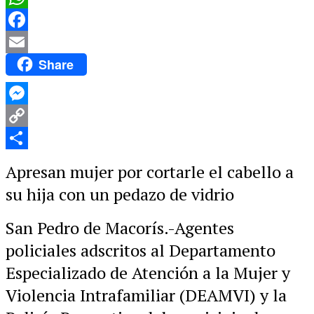
WhatsApp
Facebook
Share
Email
Messenger
Copy
Link
Compartir
Apresan mujer por cortarle el cabello a
su hija con un pedazo de vidrio
San Pedro de Macorís.-Agentes
policiales adscritos al Departamento
Especializado de Atención a la Mujer y
Violencia Intrafamiliar (DEAMVI) y la