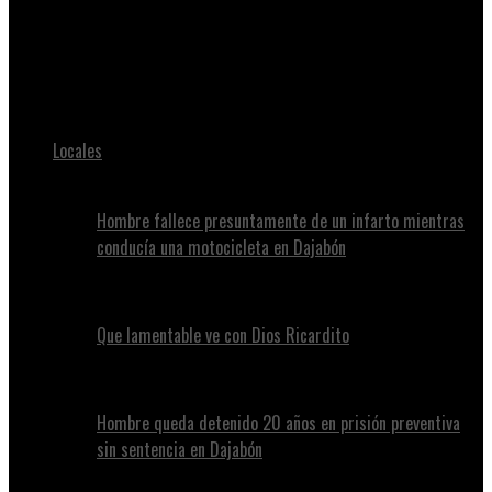
Juan Alvennys
Apresan mujer por cortarle el cabello a su hija con un pedazo
de vidrio
Locales
Hombre fallece presuntamente de un infarto mientras
conducía una motocicleta en Dajabón
Que lamentable ve con Dios Ricardito
Hombre queda detenido 20 años en prisión preventiva
sin sentencia en Dajabón