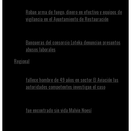
Roban arma de fuego, dinero en efectivo y equipos de
vigilancia en el Ayuntamiento de Restauración
Banqueras del consorcio Loteka denuncian presuntos
abusos laborales
Regional
fallece hombre de 49 años en sector El Aviación las
autoridades competentes investigan el caso
fue encontrado sin vida Malvin Noesí