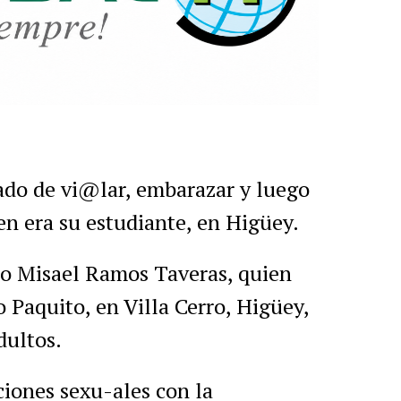
r
artir
ado de vi@lar, embarazar y luego
n era su estudiante, en Higüey.
iro Misael Ramos Taveras, quien
 Paquito, en Villa Cerro, Higüey,
dultos.
ciones sexu-ales con la