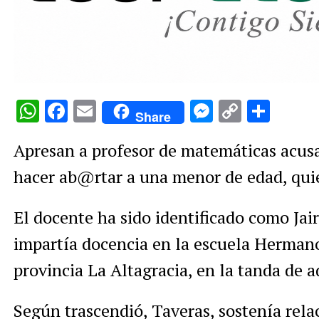
WhatsApp
Facebook
Email
Messenge
Copy
Comp
Share
Link
Apresan a profesor de matemáticas acus
hacer ab@rtar a una menor de edad, quie
El docente ha sido identificado como Ja
impartía docencia en la escuela Hermano
provincia La Altagracia, en la tanda de a
Según trascendió, Taveras, sostenía rela