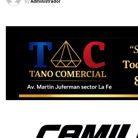
By
Administrador