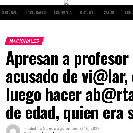
REGIONAL
NACIONALES
ECONOMÍA
DEPORTE
SALUD
TECN
NALES
ENTRETENIMIENTO
NACIONALES
Apresan a profesor
acusado de vi@lar,
luego hacer ab@rt
de edad, quien era 
Published
2 años ago
on
enero 16, 2025