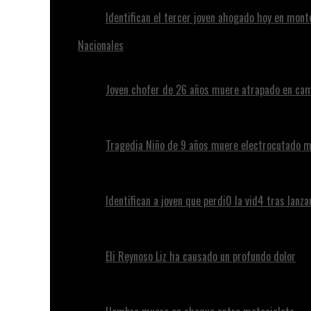
Identifican el tercer joven ahogado hoy en mont
Nacionales
Joven chofer de 26 años muere atrapado en cam
Tragedia Niño de 9 años muere electrocutado m
Identifican a joven que perdi0 la vid4 tras lanz
Eli Reynoso Liz ha causado un profundo dolor