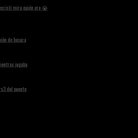
ecristi mira quién era 😭
ión de basura
ientras jugaba
ars3 del puente