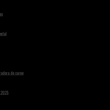
es
ental
radora de carne
a 2025