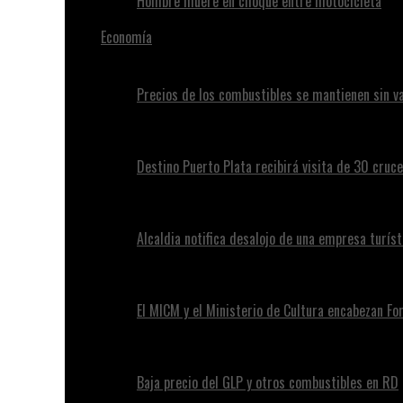
Hombre muere en choque entre motocicleta
Economía
Precios de los combustibles se mantienen sin va
Destino Puerto Plata recibirá visita de 30 cruc
Alcaldia notifica desalojo de una empresa turíst
El MICM y el Ministerio de Cultura encabezan Fo
Baja precio del GLP y otros combustibles en RD