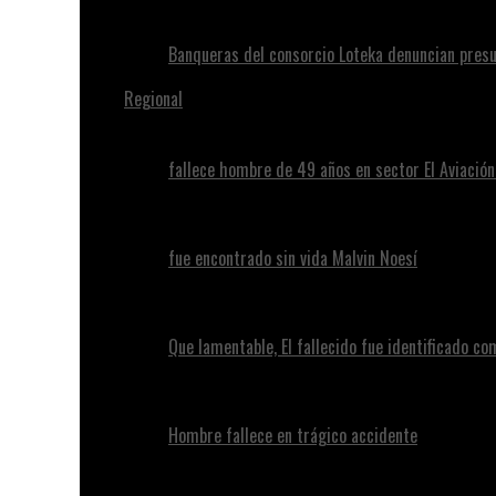
Banqueras del consorcio Loteka denuncian presu
Regional
fallece hombre de 49 años en sector El Aviació
fue encontrado sin vida Malvin Noesí
Que lamentable, El fallecido fue identificado c
Hombre fallece en trágico accidente