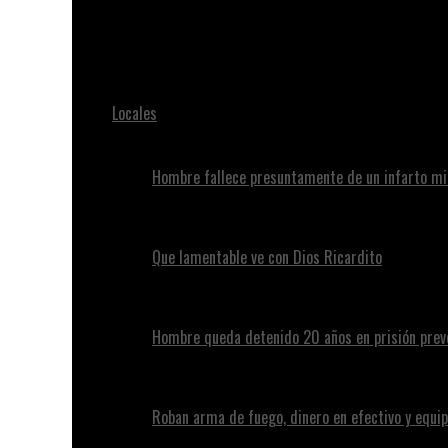
Juan Alvennys
A un joven le abrieron la cabeza por supuestamente es
Locales
Hombre fallece presuntamente de un infarto mi
Que lamentable ve con Dios Ricardito
Hombre queda detenido 20 años en prisión preve
Roban arma de fuego, dinero en efectivo y equip