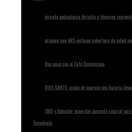
jornada pedagógica dirigida a técnicos regional
propone que ARS incluyan cobertura de salud m
Que pasó con el Café Dominicano
DIOS SANTO, acaba de aparece una batería devo
CMD y Abinader acuerdan aumento salarial par
Tecnología