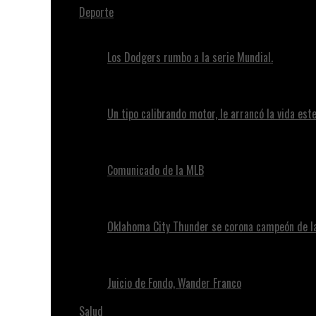
Deporte
Los Dodgers rumbo a la serie Mundial.
Un tipo calibrando motor, le arrancó la vida este
Comunicado de la MLB
Oklahoma City Thunder se corona campeón de l
Juicio de Fondo, Wander Franco
Salud