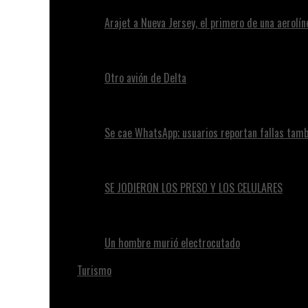
Arajet a Nueva Jersey, el primero de una aerolí
Otro avión de Delta
Se cae WhatsApp; usuarios reportan fallas tam
SE JODIERON LOS PRESO Y LOS CELULARES
Un hombre murió electrocutado
Turismo