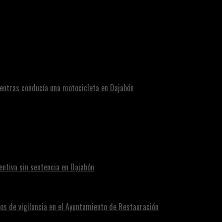
tar brechando y violando mujeres
entras conducía una motocicleta en Dajabón
ntiva sin sentencia en Dajabón
os de vigilancia en el Ayuntamiento de Restauración