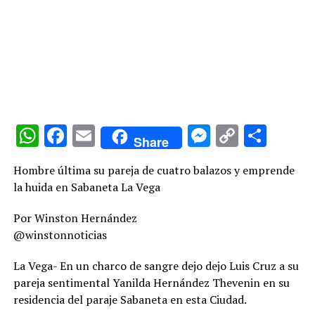
WhatsApp
Facebook
Email
Messenge
Copy
Comp
Share
Link
Hombre última su pareja de cuatro balazos y emprende
la huida en Sabaneta La Vega
Por Winston Hernández
@winstonnoticias
La Vega- En un charco de sangre dejo dejo Luis Cruz a su
pareja sentimental Yanilda Hernández Thevenin en su
residencia del paraje Sabaneta en esta Ciudad.