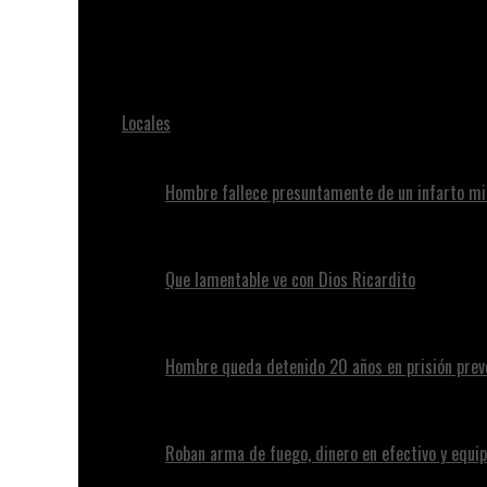
Juan Alvennys
Video imágenes Fuertes, Hombre agrede a su pareja tra
Locales
Hombre fallece presuntamente de un infarto mi
Que lamentable ve con Dios Ricardito
Hombre queda detenido 20 años en prisión preve
Roban arma de fuego, dinero en efectivo y equip