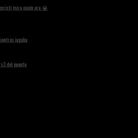
ecristi mira quién era 😭
ientras jugaba
ars3 del puente