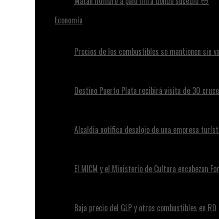
Matan hombre a palo mira donde sucedió 😳
Economía
Precios de los combustibles se mantienen sin va
Destino Puerto Plata recibirá visita de 30 cruc
Alcaldia notifica desalojo de una empresa turíst
El MICM y el Ministerio de Cultura encabezan Fo
Baja precio del GLP y otros combustibles en RD