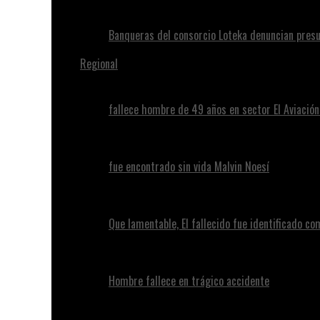
Banqueras del consorcio Loteka denuncian presu
Regional
fallece hombre de 49 años en sector El Aviació
fue encontrado sin vida Malvin Noesí
Que lamentable, El fallecido fue identificado c
Hombre fallece en trágico accidente