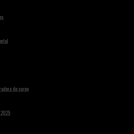
es
ental
radora de carne
a 2025