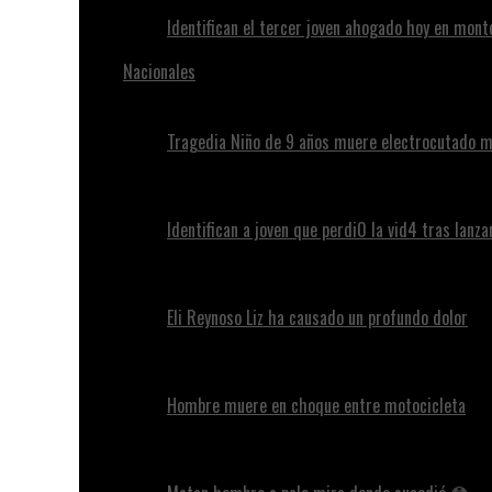
Identifican el tercer joven ahogado hoy en mont
Nacionales
Tragedia Niño de 9 años muere electrocutado m
Identifican a joven que perdi0 la vid4 tras lanz
Eli Reynoso Liz ha causado un profundo dolor
Hombre muere en choque entre motocicleta