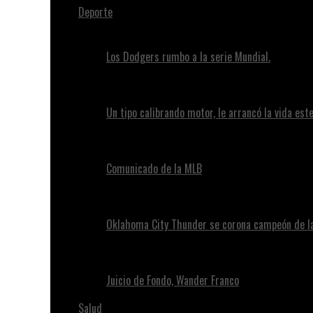
Deporte
Los Dodgers rumbo a la serie Mundial.
Un tipo calibrando motor, le arrancó la vida este
Comunicado de la MLB
Oklahoma City Thunder se corona campeón de l
Juicio de Fondo, Wander Franco
Salud