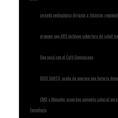
jornada pedagógica dirigida a técnicos regional
propone que ARS incluyan cobertura de salud m
Que pasó con el Café Dominicano
DIOS SANTO, acaba de aparece una batería devo
CMD y Abinader acuerdan aumento salarial par
Tecnología