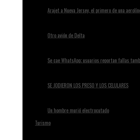
Arajet a Nueva Jersey, el primero de una aerolí
Otro avión de Delta
Se cae WhatsApp; usuarios reportan fallas tam
SE JODIERON LOS PRESO Y LOS CELULARES
Un hombre murió electrocutado
Turismo