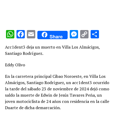
WhatsApp
Facebook
Email
Messenge
Copy
Comp
Share
Link
Acc1dent3 deja un muerto en Villa Los Almácigos,
Santiago Rodríguez.
Eddy Olivo
En la carretera principal Cibao Noroeste, en Villa Los
Almácigos, Santiago Rodríguez, un acc1dent3 ocurrido
la tarde del sábado 23 de noviembre de 2024 dejó como
saldo la muerte de Edwin de Jesús Tavares Peña, un
joven motociclista de 24 años con residencia en la calle
Duarte de dicha demarcación.