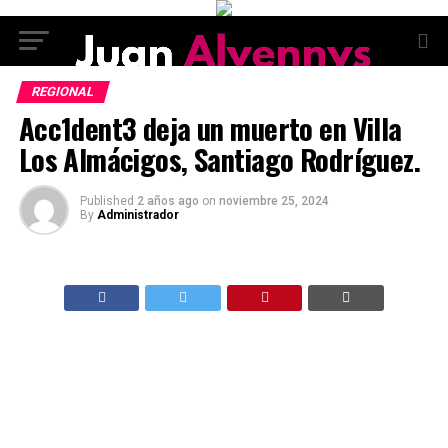
REGIONAL
Acc1dent3 deja un muerto en Villa
Los Almácigos, Santiago Rodríguez.
Published
2 años ago
on
noviembre 25, 2024
By
Administrador