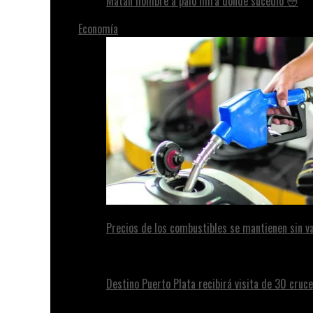
Matan hombre a palo mira donde sucedió 😳
Economía
Precios de los combustibles se mantienen sin va
Destino Puerto Plata recibirá visita de 30 cruc