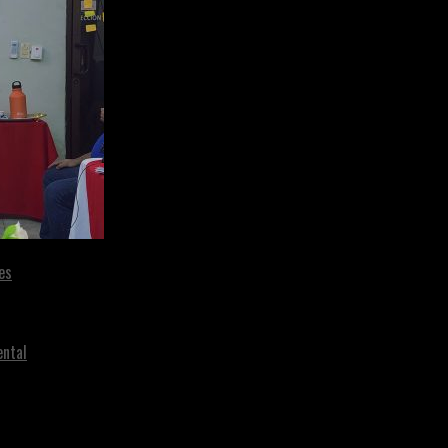
es
ental