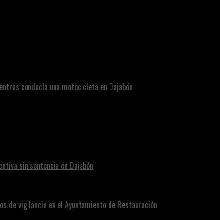
nciario implicado en estafa a comerciantes
entras conducía una motocicleta en Dajabón
ntiva sin sentencia en Dajabón
os de vigilancia en el Ayuntamiento de Restauración