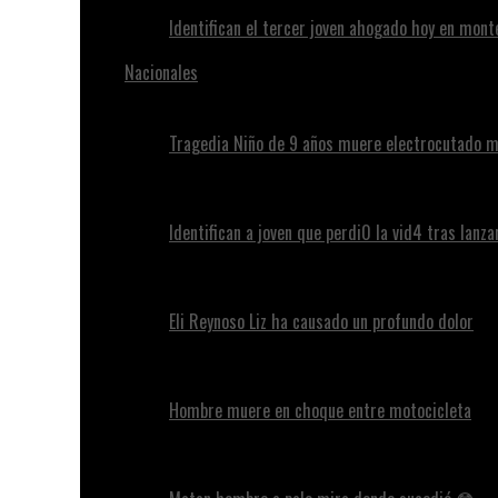
Identifican el tercer joven ahogado hoy en mont
Nacionales
Tragedia Niño de 9 años muere electrocutado m
Identifican a joven que perdi0 la vid4 tras lanz
Eli Reynoso Liz ha causado un profundo dolor
Hombre muere en choque entre motocicleta