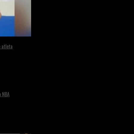
 atleta
a NBA