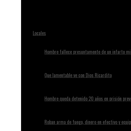
Juan Alvennys
Tres meses de prisión preventiva para empleado penite
Locales
Hombre fallece presuntamente de un infarto mi
Que lamentable ve con Dios Ricardito
Hombre queda detenido 20 años en prisión preve
Roban arma de fuego, dinero en efectivo y equip