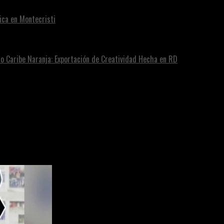
ica en Montecristi
ro Caribe Naranja: Exportación de Creatividad Hecha en RD