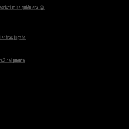
ecristi mira quién era 😭
ientras jugaba
ars3 del puente