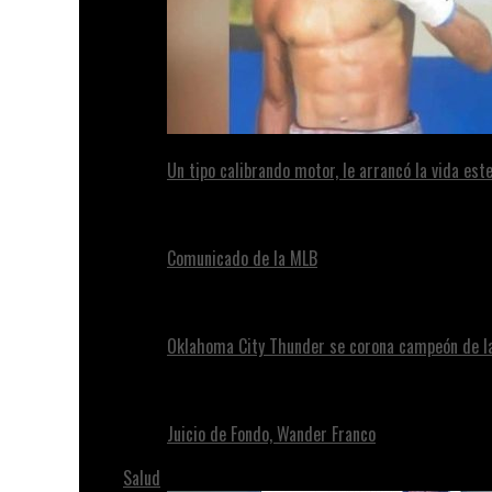
Un tipo calibrando motor, le arrancó la vida este
Comunicado de la MLB
Oklahoma City Thunder se corona campeón de l
Juicio de Fondo, Wander Franco
Salud