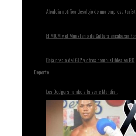
Alcaldia notifica desalojo de una empresa turíst
El MICM y el Ministerio de Cultura encabezan Fo
Baja precio del GLP y otros combustibles en RD
Deporte
Los Dodgers rumbo a la serie Mundial.