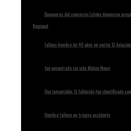
Banqueras del consorcio Loteka denuncian presu
Regional
fallece hombre de 49 años en sector El Aviació
fue encontrado sin vida Malvin Noesí
Que lamentable, El fallecido fue identificado c
Hombre fallece en trágico accidente