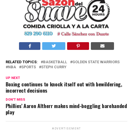
RELATED TOPICS:
BASKETBALL
GOLDEN STATE WARRIORS
NBA
SPORTS
STEPH CURRY
UP NEXT
Boxing continues to knock itself out with bewildering,
incorrect decisions
DON'T MISS
Phillies’ Aaron Altherr makes mind-boggling barehanded
play
ADVERTISEMENT