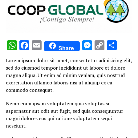
WhatsApp
Facebook
Email
Messenge
Copy
Comp
Share
Link
Lorem ipsum dolor sit amet, consectetur adipisicing elit,
sed do eiusmod tempor incididunt ut labore et dolore
magna aliqua. Ut enim ad minim veniam, quis nostrud
exercitation ullamco laboris nisi ut aliquip ex ea
commodo consequat.
Nemo enim ipsam voluptatem quia voluptas sit
aspernatur aut odit aut fugit, sed quia consequuntur
magni dolores eos qui ratione voluptatem sequi
nesciunt.