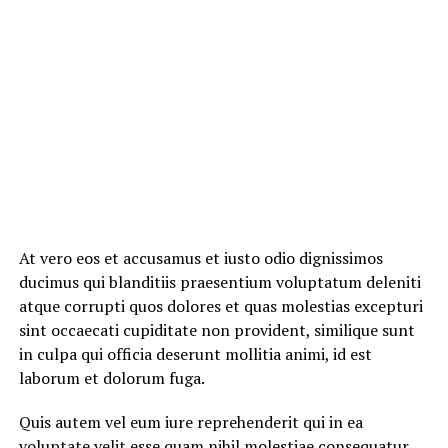
At vero eos et accusamus et iusto odio dignissimos
ducimus qui blanditiis praesentium voluptatum deleniti
atque corrupti quos dolores et quas molestias excepturi
sint occaecati cupiditate non provident, similique sunt
in culpa qui officia deserunt mollitia animi, id est
laborum et dolorum fuga.
Quis autem vel eum iure reprehenderit qui in ea
voluptate velit esse quam nihil molestiae consequatur,