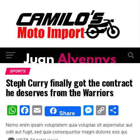
SPORTS
Steph Curry finally got the contract
he deserves from the Warriors
WhatsApp
Facebook
Email
Messenge
Copy
Comp
Share
Link
Nemo enim ipsam voluptatem quia voluptas sit aspernatur aut
odit aut fugit, sed quia consequuntur magni dolores eos qui.