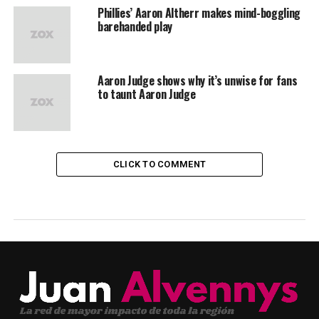
Phillies’ Aaron Altherr makes mind-boggling
barehanded play
Aaron Judge shows why it’s unwise for fans
to taunt Aaron Judge
CLICK TO COMMENT
SPORTS
Federer makes history with eighth
Wimbledon, 19th major title