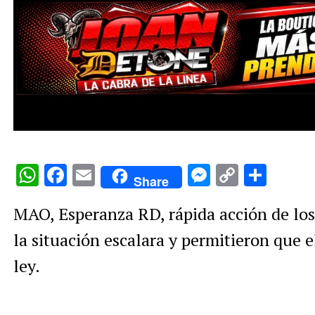
WhatsApp
Facebook
Email
Messenge
Copy
Comp
Share
Link
MAO, Esperanza RD, rápida acción de los
la situación escalara y permitieron que 
ley.