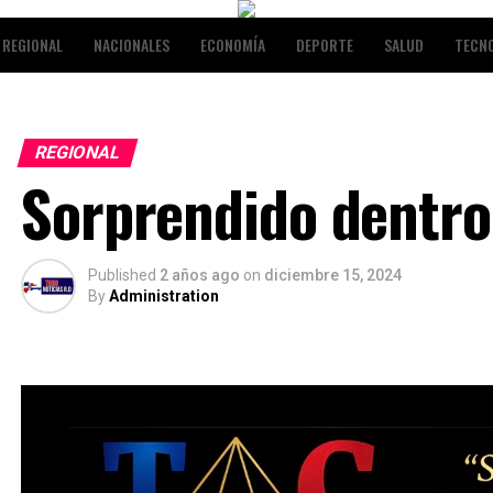
REGIONAL
NACIONALES
ECONOMÍA
DEPORTE
SALUD
TECN
NALES
ENTRETENIMIENTO
REGIONAL
Sorprendido dentro
Published
2 años ago
on
diciembre 15, 2024
By
Administration