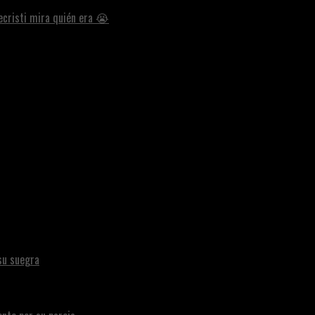
ecristi mira quién era 😭
su suegra