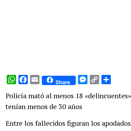
WhatsApp
Facebook
Email
Messenge
Copy
Comp
Share
Link
Policía mató al menos 18 «delincuentes» 
tenían menos de 30 años
Entre los fallecidos figuran los apodados