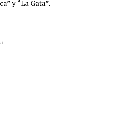
ca” y “La Gata”.
NT