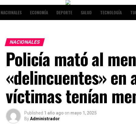
NACIONALES
ECONOMÍA
DEPORTE
SALUD
TECNOLOGÍA
TU
RETENIMIENTO
NACIONALES
Policía mató al men
«delincuentes» en ab
víctimas tenían me
Published
1 año ago
on
mayo 1, 2025
By
Administrador