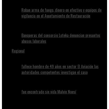
Roban arma de fuego, dinero en efectivo y equipos de
vigilancia en el Ayuntamiento de Restauración
Banqueras del consorcio Loteka denuncian presuntos
abusos laborales
Regional
fallece hombre de 49 años en sector El Aviación las
autoridades competentes investigan el caso
fue encontrado sin vida Malvin Noesí