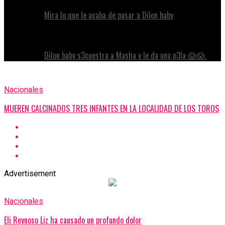
Mira lo que le acaba de pasar a Dilon baby
Dilon baby s3cuestra a Masha y le da una p3la 😱😱.
Nacionales
MUEREN CALCINADOS TRES INFANTES EN LA LOCALIDAD DE LOS TOROS
Advertisement
Nacionales
Eli Reynoso Liz ha causado un profundo dolor