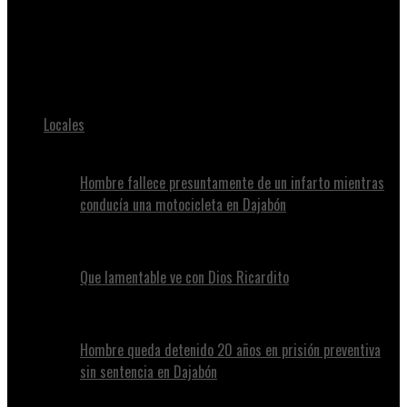
Juan Alvennys
MUEREN CALCINADOS TRES INFANTES EN LA LOCALIDAD DE LOS
TOROS
Locales
Hombre fallece presuntamente de un infarto mientras
conducía una motocicleta en Dajabón
Que lamentable ve con Dios Ricardito
Hombre queda detenido 20 años en prisión preventiva
sin sentencia en Dajabón