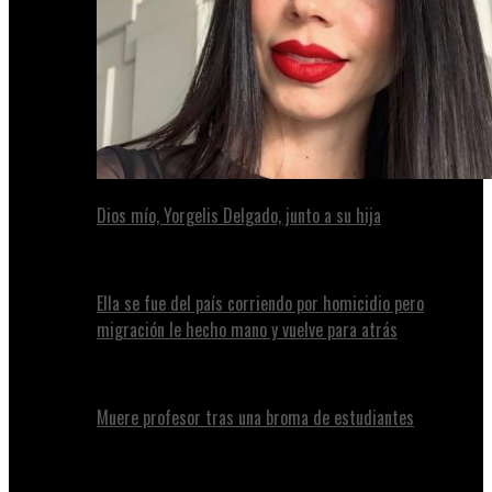
Dios mío, Yorgelis Delgado, junto a su hija
Ella se fue del país corriendo por homicidio pero
migración le hecho mano y vuelve para atrás
Muere profesor tras una broma de estudiantes