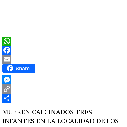
WhatsApp
Facebook
Share
Email
Messenger
Copy
Link
Compartir
MUEREN CALCINADOS TRES
INFANTES EN LA LOCALIDAD DE LOS