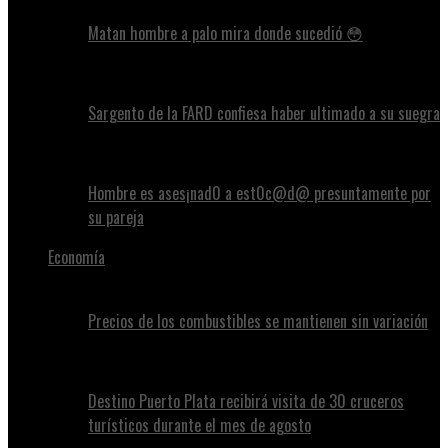
Matan hombre a palo mira donde sucedió 😳
Sargento de la FARD confiesa haber ultimado a su suegra
Hombre es ases¡nad0 a est0c@d@ presuntamente por
su pareja
Economía
Precios de los combustibles se mantienen sin variación
Destino Puerto Plata recibirá visita de 30 cruceros
turísticos durante el mes de agosto