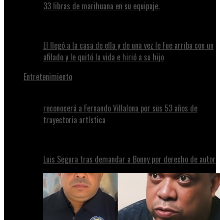
33 libras de marihuana en su equipaje.
El llegó a la casa de ella y de una vez le Fue arriba con un
afilado y le quitó la vida e hirió a su hijo
Entretenimiento
reconocerá a Fernando Villalona por sus 53 años de
trayectoria artística
Luis Segura tras demandar a Bonny por derecho de autor