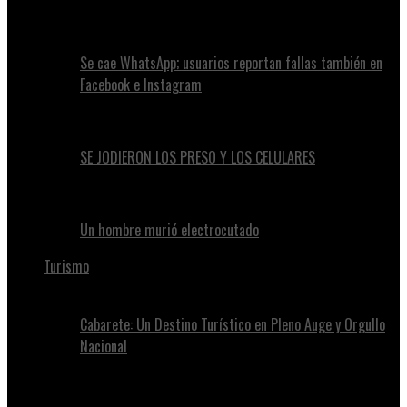
Se cae WhatsApp; usuarios reportan fallas también en
Facebook e Instagram
SE JODIERON LOS PRESO Y LOS CELULARES
Un hombre murió electrocutado
Turismo
Cabarete: Un Destino Turístico en Pleno Auge y Orgullo
Nacional