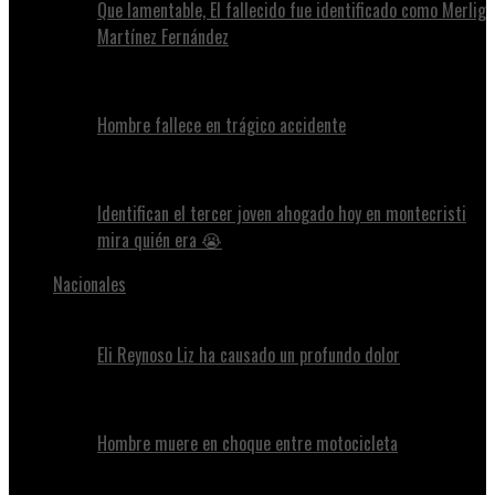
Que lamentable, El fallecido fue identificado como Merlig
Martínez Fernández
Hombre fallece en trágico accidente
Identifican el tercer joven ahogado hoy en montecristi
mira quién era 😭
Nacionales
Eli Reynoso Liz ha causado un profundo dolor
Hombre muere en choque entre motocicleta