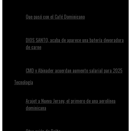
Que pasó con el Café Dominicano
DIOS SANTO, acaba de aparece una batería devoradora
de carne
CMD y Abinader acuerdan aumento salarial para 2025
Tecnología
Arajet a Nueva Jersey, el primero de una aerolínea
dominicana