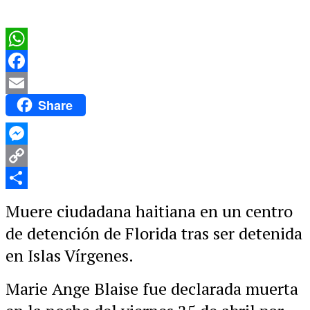
WhatsApp
Facebook
Share
Email
Messenger
Copy
Link
Compartir
Muere ciudadana haitiana en un centro
de detención de Florida tras ser detenida
en Islas Vírgenes.
Marie Ange Blaise fue declarada muerta