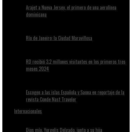
Arajet a Nueva Jersey, el primero de una aerolínea
dominicana
Río de Janeiro: la Ciudad Maravillosa
RD recibió 3.2 millones visitantes en los primeros tres
meses 2024
Escogen a las islas Española y Saona en reportaje de la
revista Conde Nast Traveler
Internacionales
Dios mío, Yorgelis Delgado, junto a su hija