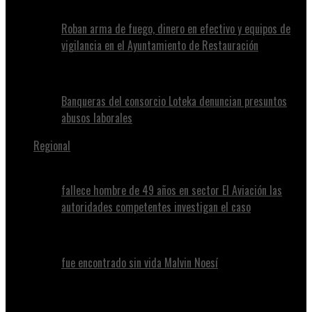
Roban arma de fuego, dinero en efectivo y equipos de
vigilancia en el Ayuntamiento de Restauración
Banqueras del consorcio Loteka denuncian presuntos
abusos laborales
Regional
fallece hombre de 49 años en sector El Aviación las
autoridades competentes investigan el caso
fue encontrado sin vida Malvin Noesí