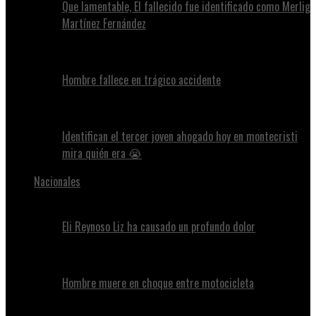
Que lamentable, El fallecido fue identificado como Merlig
Martínez Fernández
Hombre fallece en trágico accidente
Identifican el tercer joven ahogado hoy en montecristi
mira quién era 😭
Nacionales
Eli Reynoso Liz ha causado un profundo dolor
Hombre muere en choque entre motocicleta