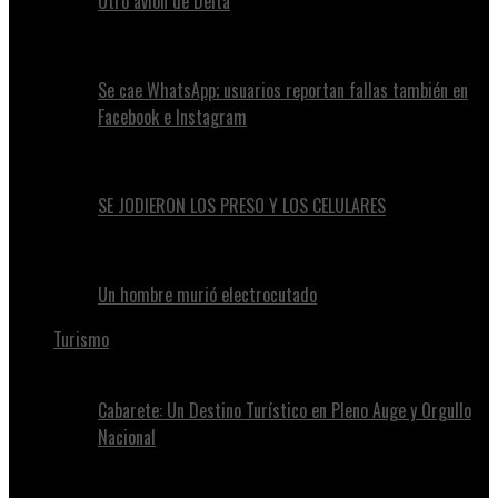
Otro avión de Delta
Se cae WhatsApp; usuarios reportan fallas también en
Facebook e Instagram
SE JODIERON LOS PRESO Y LOS CELULARES
Un hombre murió electrocutado
Turismo
Cabarete: Un Destino Turístico en Pleno Auge y Orgullo
Nacional