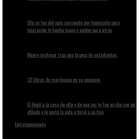
Ella se fue del país corriendo por homicidio pero
migración le hecho mano y vuelve para atrás
Muere profesor tras una broma de estudiantes
33 libras de marihuana en su equipaje.
El llegó a la casa de ella y de una vez le Fue arriba con un
afilado y le quitó la vida e hirió a su hijo
Entretenimiento