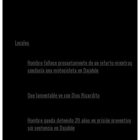
Juan Alvennys
Muere ciudadana haitiana en un centro de detención de Florida
tras ser detenida en Islas Vírgenes.
Locales
Hombre fallece presuntamente de un infarto mientras
conducía una motocicleta en Dajabón
Que lamentable ve con Dios Ricardito
Hombre queda detenido 20 años en prisión preventiva
sin sentencia en Dajabón