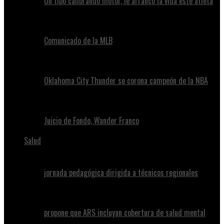
Un tipo calibrando motor, le arrancó la vida este atleta
Comunicado de la MLB
Oklahoma City Thunder se corona campeón de la NBA
Juicio de Fondo, Wander Franco
Salud
jornada pedagógica dirigida a técnicos regionales
propone que ARS incluyan cobertura de salud mental