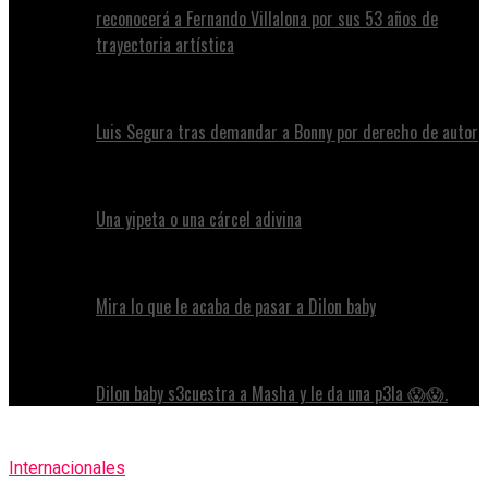
reconocerá a Fernando Villalona por sus 53 años de
trayectoria artística
Luis Segura tras demandar a Bonny por derecho de autor
Una yipeta o una cárcel adivina
Mira lo que le acaba de pasar a Dilon baby
Dilon baby s3cuestra a Masha y le da una p3la 😱😱.
Internacionales