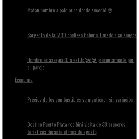
Matan hombre a palo mira donde sucedió 😳
Sargento de la FARD confiesa haber ultimado a su suegra
Hombre es ases¡nad0 a est0c@d@ presuntamente por
su pareja
Economía
Precios de los combustibles se mantienen sin variación
Destino Puerto Plata recibirá visita de 30 cruceros
turísticos durante el mes de agosto